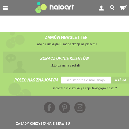
ZAMÓW NEWSLETTER
...aby nie umknęła Ci żadna okazja na prezent !
ZOBACZ OPINIE KLIENTÓW
...którzy nam zaufali
POLEĆ NAS ZNAJOMYM
WYŚLIJ
...może właśnie szukają sklepu takiego jak nasz..?
ZASADY KORZYSTANIA Z SERWISU