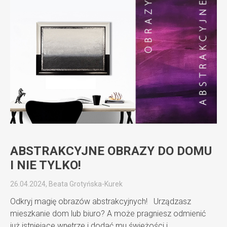
ABSTRAKCYJNE OBRAZY DO DOMU
I NIE TYLKO!
26.04.2024, Beata Grotyńska-Kurek
Odkryj magię obrazów abstrakcyjnych! Urządzasz
mieszkanie dom lub biuro? A może pragniesz odmienić
już istniejące wnętrze i dodać mu świeżości i