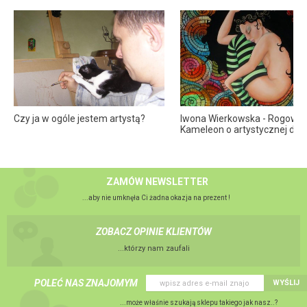
Czy ja w ogóle jestem artystą?
Iwona Wierkowska - Rogowsk
Kameleon o artystycznej dus
ZAMÓW NEWSLETTER
...aby nie umknęła Ci żadna okazja na prezent !
ZOBACZ OPINIE KLIENTÓW
...którzy nam zaufali
POLEĆ NAS ZNAJOMYM
WYŚLIJ
...może właśnie szukają sklepu takiego jak nasz..?