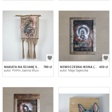
MAKATA NA ŚCIANĘ STEROWANA.
780 zł
NOWOCZESNA IKONA (07)
650 zł
autor: PinPin Joanna Musialska
autor: Maja Gajewska