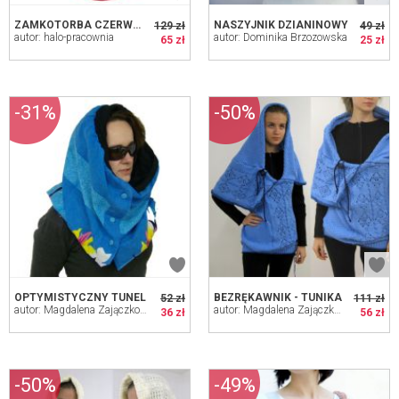
ZAMKOTORBA CZERWONA
NASZYJNIK DZIANINOWY
129 zł
49 zł
autor: halo-pracownia
autor: Dominika Brzozowska
65 zł
25 zł
-31%
-50%
OPTYMISTYCZNY TUNEL
BEZRĘKAWNIK - TUNIKA
52 zł
111 zł
autor: Magdalena Zajączkowska
autor: Magdalena Zajączkowska
36 zł
56 zł
-50%
-49%