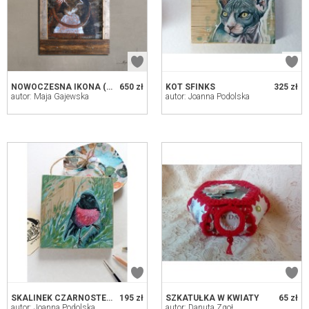
NOWOCZESNA IKONA (04)
650 zł
KOT SFINKS
325 zł
autor: Maja Gajewska
autor: Joanna Podolska
SKALINEK CZARNOSTERNY
195 zł
SZKATUŁKA W KWIATY
65 zł
autor: Joanna Podolska
autor: Danuta Zgoł