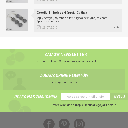
Grosiki II - kolczyki
(proj.: Caltha)
fajny pomysł, wykonanie też, szybka wysyłka, polecam
Sprzedawcę...
>>
Beata
28.07.2017
ZAMÓW NEWSLETTER
...aby nie umknęła Ci żadna okazja na prezent !
ZOBACZ OPINIE KLIENTÓW
...którzy nam zaufali
POLEĆ NAS ZNAJOMYM
WYŚLIJ
...może właśnie szukają sklepu takiego jak nasz..?