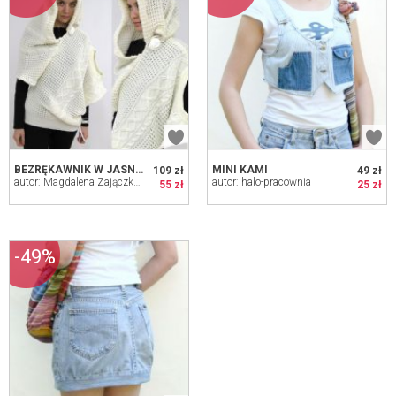
BEZRĘKAWNIK W JASNYM TONIE
MINI KAMI
109 zł
49 zł
autor: Magdalena Zajączkowska
autor: halo-pracownia
55 zł
25 zł
-49%