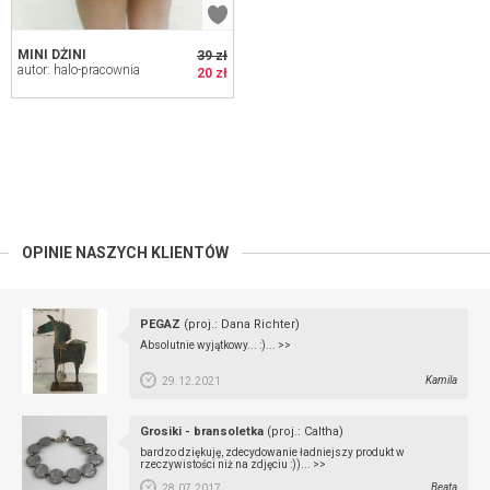
MINI DŻINI
39 zł
autor: halo-pracownia
20 zł
OPINIE NASZYCH KLIENTÓW
PEGAZ
(proj.: Dana Richter)
Absolutnie wyjątkowy... :)...
>>
Kamila
29.12.2021
Grosiki - bransoletka
(proj.: Caltha)
bardzo dziękuję, zdecydowanie ładniejszy produkt w
rzeczywistości niż na zdjęciu :))...
>>
Beata
28.07.2017