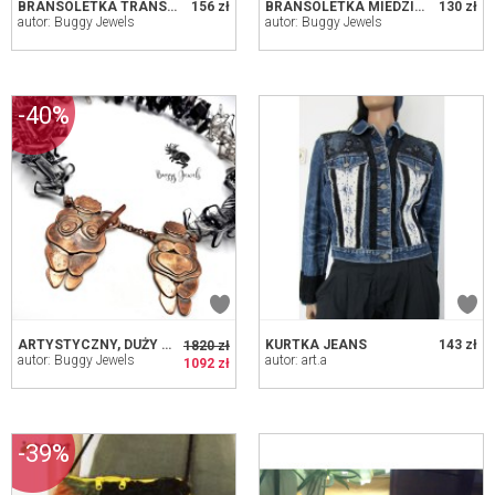
BRANSOLETKA TRANSPARENTNA ZE ZŁOTYM MOS
156 zł
BRANSOLETKA MIEDZIANA Z DODATKIEM PLASTI
130 zł
autor: Buggy Jewels
autor: Buggy Jewels
-40%
ARTYSTYCZNY, DUŻY NASZYJNIK
KURTKA JEANS
143 zł
1820 zł
autor: Buggy Jewels
autor: art.a
1092 zł
-39%