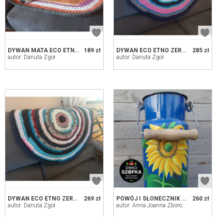
DYWAN MATA ECO ETNO ZERO WASTE
189 zł
DYWAN ECO ETNO ZERO WASTE, 80 CM
285 zł
autor: Danuta Zgoł
autor: Danuta Zgoł
DYWAN ECO ETNO ZERO WASTE, 75 CM
269 zł
POWÓJ I SŁONECZNIK - ORYGINALNE, RĘCZNE MALARSTWO ARTYSTYCZNE NA KANCE
260 zł
autor: Danuta Zgoł
autor: Anna Joanna Zborowska