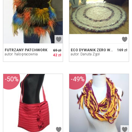
FUTRZANY PATCHWORK
ECO DYWANIK ZERO WASTE, 71 CM
169 zł
69 zł
autor: halo-pracownia
autor: Danuta Zgoł
42 zł
-50%
-49%