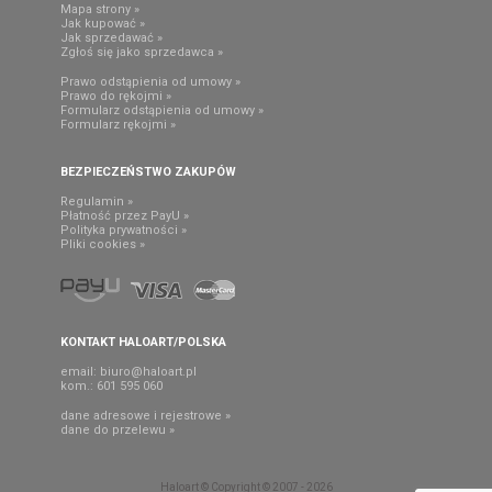
Mapa strony »
Jak kupować »
Jak sprzedawać »
Zgłoś się jako sprzedawca »
Prawo odstąpienia od umowy »
Prawo do rękojmi »
Formularz odstąpienia od umowy »
Formularz rękojmi »
BEZPIECZEŃSTWO ZAKUPÓW
Regulamin »
Płatność przez PayU »
Polityka prywatności »
Pliki cookies »
KONTAKT HALOART/POLSKA
email:
biuro@haloart.pl
kom.: 601 595 060
dane adresowe i rejestrowe »
dane do przelewu »
Haloart © Copyright © 2007 - 2026