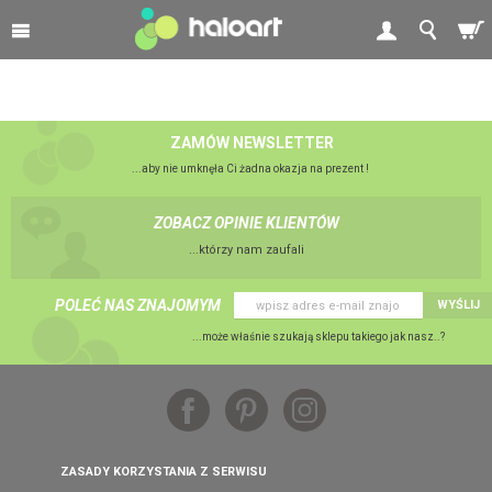
ZAMÓW NEWSLETTER
...aby nie umknęła Ci żadna okazja na prezent !
ZOBACZ OPINIE KLIENTÓW
...którzy nam zaufali
POLEĆ NAS ZNAJOMYM
WYŚLIJ
...może właśnie szukają sklepu takiego jak nasz..?
ZASADY KORZYSTANIA Z SERWISU