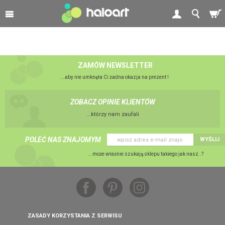
ZAMÓW NEWSLETTER
...aby nie umknęła Ci żadna okazja na prezent !
ZOBACZ OPINIE KLIENTÓW
...którzy nam zaufali
POLEĆ NAS ZNAJOMYM
WYŚLIJ
...może właśnie szukają sklepu takiego jak nasz..?
ZASADY KORZYSTANIA Z SERWISU