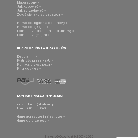
Mapa strony »
Jak kupować »
Jak sprzedawać »
Zgłoś się jako sprzedawca »
Prawo odstąpienia od umowy »
Prawo do rękojmi »
Formularz odstąpienia od umowy »
Formularz rękojmi »
BEZPIECZEŃSTWO ZAKUPÓW
Regulamin »
Płatność przez PayU »
Polityka prywatności »
Pliki cookies »
KONTAKT HALOART/POLSKA
email:
biuro@haloart.pl
kom.: 601 595 060
dane adresowe i rejestrowe »
dane do przelewu »
Haloart © Copyright © 2007 - 2026