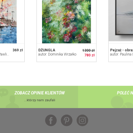
369 zł
DŻUNGLA
1300 zł
autor: Marta Hajduk-Pawlica
autor: Dominika Wrzałko
autor: Paulina
780 zł
ZOBACZ OPINIE KLIENTÓW
POLEĆ 
...którzy nam zaufali