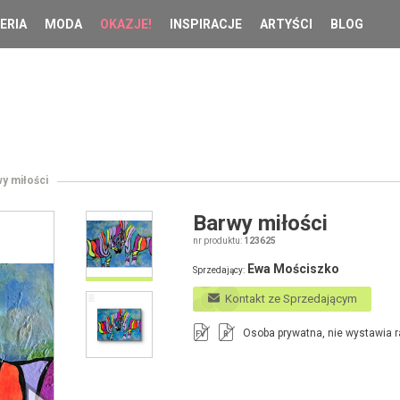
ERIA
MODA
OKAZJE!
INSPIRACJE
ARTYŚCI
BLOG
y miłości
Barwy miłości
nr produktu:
123625
Ewa Mościszko
Sprzedający:
Kontakt ze Sprzedającym
Osoba prywatna, nie wystawia r
FV
R