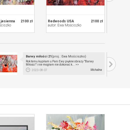
 jesienna
2100 zł
Redwoods USA
2100 zł
Tryptyk
ściszko
autor: Ewa Mościszko
autor: 
Barwy miłości 21
(proj.: Ewa Mościszko)
Rok temu kupiłam u Pani Ewy piękne obrazy "Barwy
Miłości" i nie mogłam nie dokonać k... >>
Michalina
2023-08-07