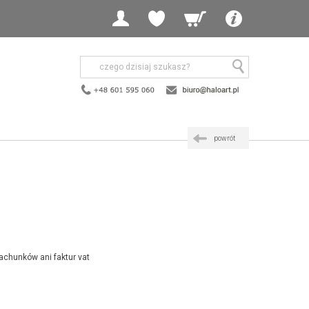
powrót
achunków ani faktur vat