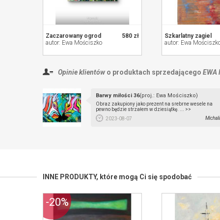
Zaczarowany ogrod
580 zł
Szkarlatny zagiel
autor: Ewa Mościszko
autor: Ewa Mościszk
Opinie klientów
o produktach sprzedającego
EWA 
Barwy miłości 36
(proj.: Ewa Mościszko)
Obraz zakupiony jako prezent na srebrne wesele na
pewno będzie strzałem w dziesiątkę. ... >>
Michal
2023-08-07
INNE PRODUKTY,
które mogą Ci się spodobać
-20%