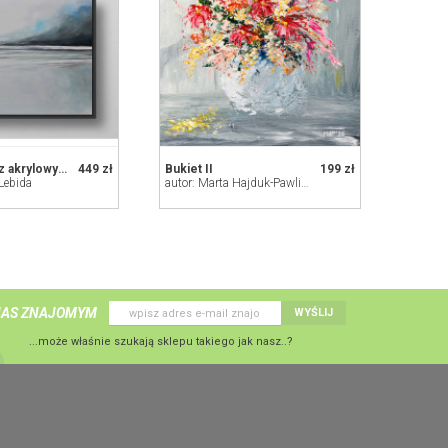
Pejzaż - obraz akrylowy 50/60 cm
449 zł
Bukiet II
199 zł
 Lebida
autor: Marta Hajduk-Pawlica
NAS ZNAJOMYM
WYŚLIJ
...może właśnie szukają sklepu takiego jak nasz..?