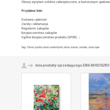
Obrazy wysyłam solidnie zabezpieczone, w kartonowym opakowa
Przydatne linki:
Dostawa i płatność
Zwroty i reklamacje
Regulamin zakupów
Bezpieczeństwo zakupów
Ogólne bezpieczeństwo produktu (GPSR)
Producent towaru i podmiot odpowiedzialny za produkt:
Ewa Mościszko, Wronia 21/21, 59-300 Lubin,
kontakt ze sprzeda
Tagi:
Obraz pzebry obraz walentynki
,
obraz miłość
,
randka
,
zwierzęta
Inne produkty
sprzedającego
EWA MOŚCISZKO