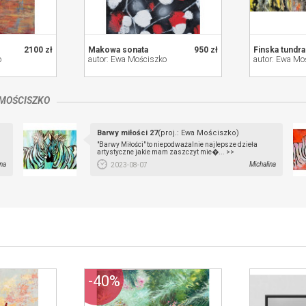
2100 zł
Makowa sonata
950 zł
Finska tundra
o
autor: Ewa Mościszko
autor: Ewa Mo
MOŚCISZKO
Barwy miłości 27
(proj.: Ewa Mościszko)
"Barwy Miłości" to niepodważalnie najlepsze dzieła
artystyczne jakie mam zaszczyt mie�... >>
ina
Michalina
2023-08-07
-40%