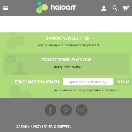
ZAMÓW NEWSLETTER
...aby nie umknęła Ci żadna okazja na prezent !
ZOBACZ OPINIE KLIENTÓW
...którzy nam zaufali
POLEĆ NAS ZNAJOMYM
WYŚLIJ
...może właśnie szukają sklepu takiego jak nasz..?
ZASADY KORZYSTANIA Z SERWISU