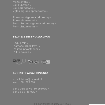
Mapa strony »
Jak kupować »
Jak sprzedawać »
Zgłoś się jako sprzedawca »
Prawo odstąpienia od umowy »
Prawo do rękojmi »
Formularz odstąpienia od umowy »
Formularz rękojmi »
BEZPIECZEŃSTWO ZAKUPÓW
Regulamin »
Płatność przez PayU »
Polityka prywatności »
Pliki cookies »
KONTAKT HALOART/POLSKA
email:
biuro@haloart.pl
kom.: 601 595 060
dane adresowe i rejestrowe »
dane do przelewu »
Haloart © Copyright © 2007 - 2026