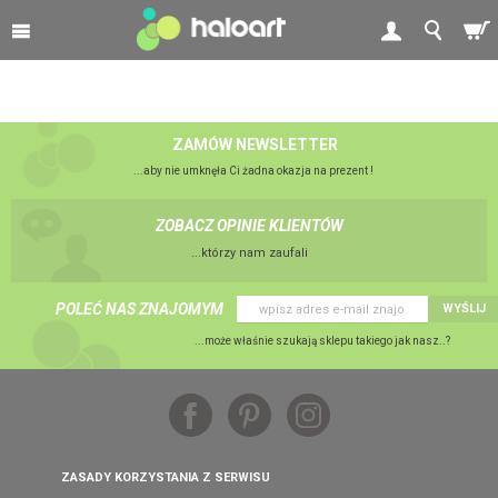
ZAMÓW NEWSLETTER
...aby nie umknęła Ci żadna okazja na prezent !
ZOBACZ OPINIE KLIENTÓW
...którzy nam zaufali
POLEĆ NAS ZNAJOMYM
WYŚLIJ
...może właśnie szukają sklepu takiego jak nasz..?
ZASADY KORZYSTANIA Z SERWISU