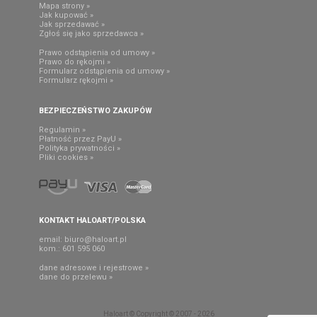
Mapa strony »
Jak kupować »
Jak sprzedawać »
Zgłoś się jako sprzedawca »
Prawo odstąpienia od umowy »
Prawo do rękojmi »
Formularz odstąpienia od umowy »
Formularz rękojmi »
BEZPIECZEŃSTWO ZAKUPÓW
Regulamin »
Płatność przez PayU »
Polityka prywatności »
Pliki cookies »
KONTAKT HALOART/POLSKA
email:
biuro@haloart.pl
kom.: 601 595 060
dane adresowe i rejestrowe »
dane do przelewu »
Haloart © Copyright © 2007 - 2026