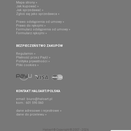
Mapa strony »
Jak kupować »
Jak sprzedawać »
Zgłoś się jako sprzedawca »
Prawo odstąpienia od umowy »
Prawo do rękojmi »
Formularz odstąpienia od umowy »
Formularz rękojmi »
BEZPIECZEŃSTWO ZAKUPÓW
Regulamin »
Płatność przez PayU »
Polityka prywatności »
Pliki cookies »
KONTAKT HALOART/POLSKA
email:
biuro@haloart.pl
kom.: 601 595 060
dane adresowe i rejestrowe »
dane do przelewu »
Haloart © Copyright © 2007 - 2026