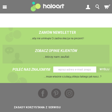
ZAMÓW NEWSLETTER
...aby nie umknęła Ci żadna okazja na prezent !
ZOBACZ OPINIE KLIENTÓW
...którzy nam zaufali
POLEĆ NAS ZNAJOMYM
WYŚLIJ
...może właśnie szukają sklepu takiego jak nasz..?
ZASADY KORZYSTANIA Z SERWISU