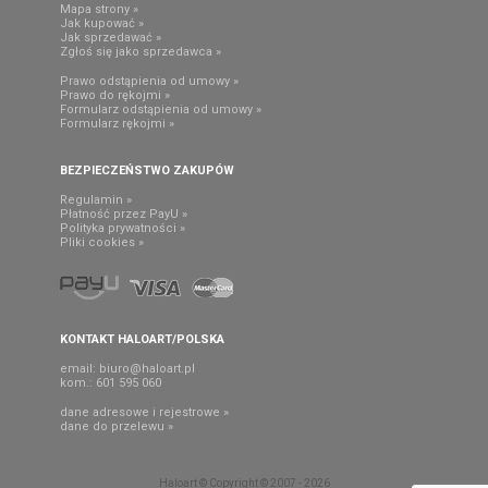
Mapa strony »
Jak kupować »
Jak sprzedawać »
Zgłoś się jako sprzedawca »
Prawo odstąpienia od umowy »
Prawo do rękojmi »
Formularz odstąpienia od umowy »
Formularz rękojmi »
BEZPIECZEŃSTWO ZAKUPÓW
Regulamin »
Płatność przez PayU »
Polityka prywatności »
Pliki cookies »
KONTAKT HALOART/POLSKA
email:
biuro@haloart.pl
kom.: 601 595 060
dane adresowe i rejestrowe »
dane do przelewu »
Haloart © Copyright © 2007 - 2026