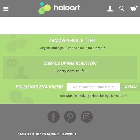
ZAMÓW NEWSLETTER
...aby nie umknęła Ci żadna okazja na prezent !
ZOBACZ OPINIE KLIENTÓW
...którzy nam zaufali
POLEĆ NAS ZNAJOMYM
WYŚLIJ
...może właśnie szukają sklepu takiego jak nasz..?
ZASADY KORZYSTANIA Z SERWISU