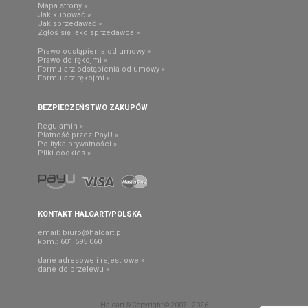
Mapa strony »
Jak kupować »
Jak sprzedawać »
Zgłoś się jako sprzedawca »
Prawo odstąpienia od umowy »
Prawo do rękojmi »
Formularz odstąpienia od umowy »
Formularz rękojmi »
BEZPIECZEŃSTWO ZAKUPÓW
Regulamin »
Płatność przez PayU »
Polityka prywatności »
Pliki cookies »
KONTAKT HALOART/POLSKA
email:
biuro@haloart.pl
kom.: 601 595 060
dane adresowe i rejestrowe »
dane do przelewu »
Haloart © Copyright © 2007 - 2026