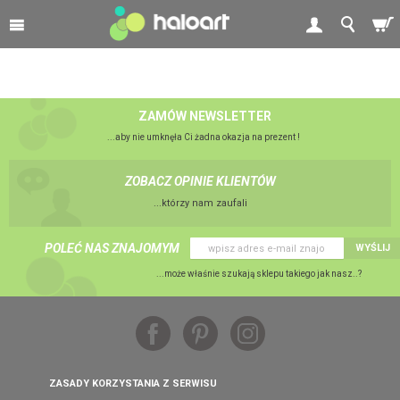
ZAMÓW NEWSLETTER
...aby nie umknęła Ci żadna okazja na prezent !
ZOBACZ OPINIE KLIENTÓW
...którzy nam zaufali
POLEĆ NAS ZNAJOMYM
WYŚLIJ
...może właśnie szukają sklepu takiego jak nasz..?
ZASADY KORZYSTANIA Z SERWISU