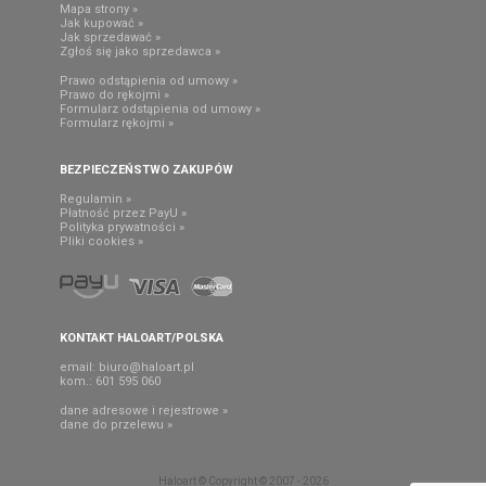
Mapa strony »
Jak kupować »
Jak sprzedawać »
Zgłoś się jako sprzedawca »
Prawo odstąpienia od umowy »
Prawo do rękojmi »
Formularz odstąpienia od umowy »
Formularz rękojmi »
BEZPIECZEŃSTWO ZAKUPÓW
Regulamin »
Płatność przez PayU »
Polityka prywatności »
Pliki cookies »
KONTAKT HALOART/POLSKA
email:
biuro@haloart.pl
kom.: 601 595 060
dane adresowe i rejestrowe »
dane do przelewu »
Haloart © Copyright © 2007 - 2026