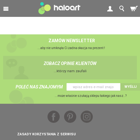
ZAMÓW NEWSLETTER
...aby nie umknęła Ci żadna okazja na prezent !
ZOBACZ OPINIE KLIENTÓW
...którzy nam zaufali
POLEĆ NAS ZNAJOMYM
WYŚLIJ
...może właśnie szukają sklepu takiego jak nasz..?
ZASADY KORZYSTANIA Z SERWISU