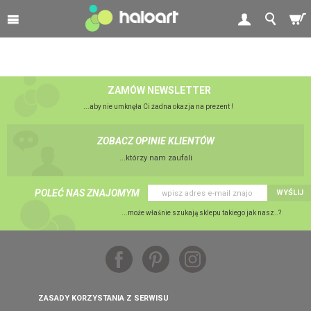
ZAMÓW NEWSLETTER
...aby nie umknęła Ci żadna okazja na prezent !
ZOBACZ OPINIE KLIENTÓW
...którzy nam zaufali
POLEĆ NAS ZNAJOMYM
WYŚLIJ
...może właśnie szukają sklepu takiego jak nasz..?
ZASADY KORZYSTANIA Z SERWISU