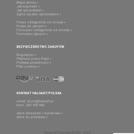
Mapa strony »
Jak kupować »
Jak sprzedawać »
Zgłoś się jako sprzedawca »
Prawo odstąpienia od umowy »
Prawo do rękojmi »
Formularz odstąpienia od umowy »
Formularz rękojmi »
BEZPIECZEŃSTWO ZAKUPÓW
Regulamin »
Płatność przez PayU »
Polityka prywatności »
Pliki cookies »
KONTAKT HALOART/POLSKA
email:
biuro@haloart.pl
kom.: 601 595 060
dane adresowe i rejestrowe »
dane do przelewu »
Haloart © Copyright © 2007 - 2026