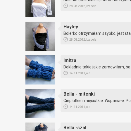
28.08.2012, Izabela
Hayley
Bolerko otrzymałam szybko, jest st
28.08.2012, Izabela
Imitra
Dokladnie takie jakie zamowiłam, ba 
14.11.2011, ola
Bella - mitenki
Cieplutkie i mięciutkie. Wspaniałe. 
14.11.2011, ola
Bella -szal