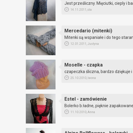
Jest prześliczny. Mięciutki, cieply i
14.11.2011, ola
Mercedario (mitenki)
Mitenki są wspaniałe i do tego star
12.01.2011, Justyna
Moselle - czapka
czapeczka śliczna, bardzo dziękuje i
25.10.2010, Iwona
Estel - zamówienie
Bolerko b.ładne, pięknie zapakowane
11.10.2010, Anna