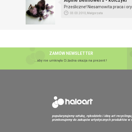
Alpine Bellflowers - kolczyki
Prześliczne! Niesamowita praca i or
03.03.2010, Małgorzata
ZAMÓW NEWSLETTER
...aby nie umknęła Ci żadna okazja na prezent !
popularyzujemy sztukę, rękodzieło i ideę art recyclingu
przekonujemy do zakupów artystycznych produktów w s