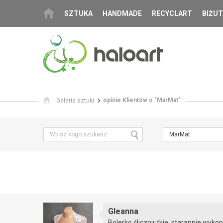
SZTUKA
HANDMADE
RECYCLART
BIŻUT
opinie Klientów o "MarMat"
Galeria sztuki
MarMat
Gleanna
Bolerko śliczniutkie, starannie wykon