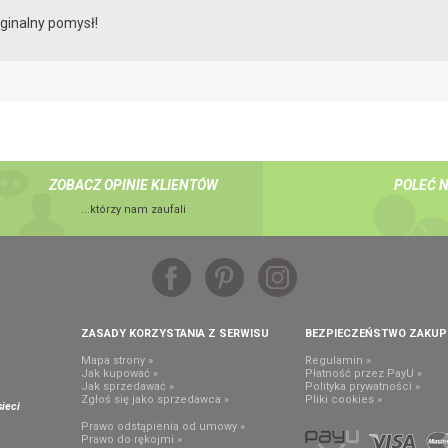
yginalny pomysł!
ZOBACZ OPINIE KLIENTÓW
POLEĆ 
...którzy nam zaufali
ZASADY KORZYSTANIA Z SERWISU
BEZPIECZEŃSTWO ZAKU
Mapa strony »
Regulamin »
Jak kupować »
Płatność przez PayU »
Jak sprzedawać »
Polityka prywatności »
,
Zgłoś się jako sprzedawca »
Pliki cookies »
ieci
Prawo odstąpienia od umowy »
Prawo do rękojmi »