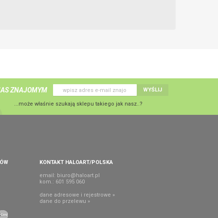
NAS ZNAJOMYM
WYŚLIJ
...może właśnie szukają sklepu takiego jak nasz..?
PÓW
KONTAKT HALOART/POLSKA
email:
biuro@haloart.pl
kom.: 601 595 060
dane adresowe i rejestrowe »
dane do przelewu »