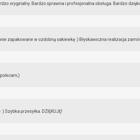
 bardzo oryginalny. Bardzo sprawna i profesjonalna obsługa. Bardzo dzięku
annie zapakowane w ozdobną sakiewkę :) Błyskawiczna realizacja zamów
 polecam;)
 :) Szybka przesyłka. DZIĘKUJĘ!