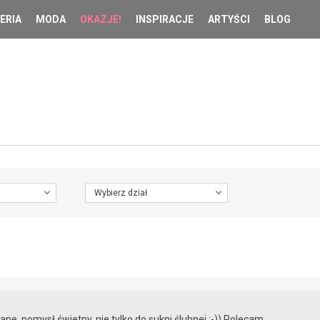
ERIA
MODA
OKAZJE!
INSPIRACJE
ARTYŚCI
BLOG
Wybierz dział
ane, pomysł świetny, nie tylko do sukni ślubnej ;-)) Polecam