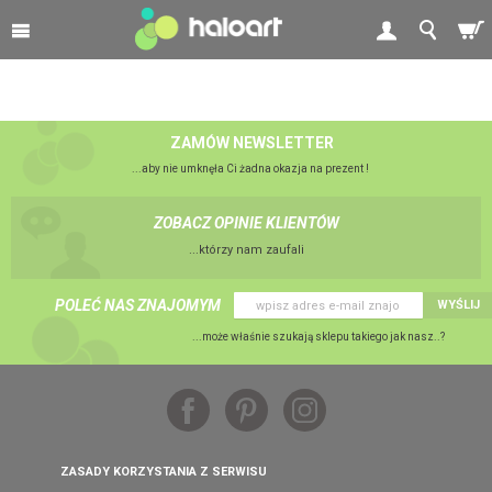
ZAMÓW NEWSLETTER
...aby nie umknęła Ci żadna okazja na prezent !
ZOBACZ OPINIE KLIENTÓW
...którzy nam zaufali
POLEĆ NAS ZNAJOMYM
WYŚLIJ
...może właśnie szukają sklepu takiego jak nasz..?
ZASADY KORZYSTANIA Z SERWISU