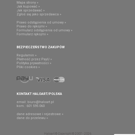
Mapa strony »
Jak kupować »
Jak sprzedawać »
Zgłoś się jako sprzedawca »
Prawo odstąpienia od umowy »
Prawo do rękojmi »
Formularz odstąpienia od umowy »
Formularz rękojmi »
BEZPIECZEŃSTWO ZAKUPÓW
Regulamin »
Płatność przez PayU »
Polityka prywatności »
Pliki cookies »
KONTAKT HALOART/POLSKA
email:
biuro@haloart.pl
kom.: 601 595 060
dane adresowe i rejestrowe »
dane do przelewu »
Haloart © Copyright © 2007 - 2026