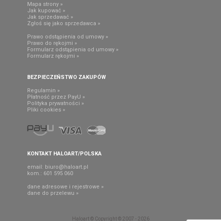
Mapa strony »
Jak kupować »
Jak sprzedawać »
Zgłoś się jako sprzedawca »
Prawo odstąpienia od umowy »
Prawo do rękojmi »
Formularz odstąpienia od umowy »
Formularz rękojmi »
BEZPIECZEŃSTWO ZAKUPÓW
Regulamin »
Płatność przez PayU »
Polityka prywatności »
Pliki cookies »
KONTAKT HALOART/POLSKA
email:
biuro@haloart.pl
kom.: 601 595 060
dane adresowe i rejestrowe »
dane do przelewu »
Haloart © Copyright © 2007 - 2026