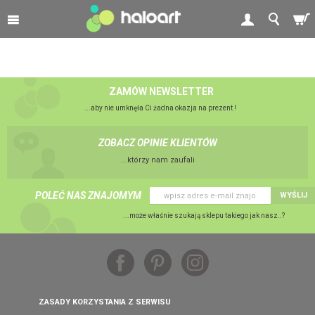
ZAMÓW NEWSLETTER
...aby nie umknęła Ci żadna okazja na prezent !
ZOBACZ OPINIE KLIENTÓW
...którzy nam zaufali
POLEĆ NAS ZNAJOMYM
WYŚLIJ
...może właśnie szukają sklepu takiego jak nasz..?
ZASADY KORZYSTANIA Z SERWISU