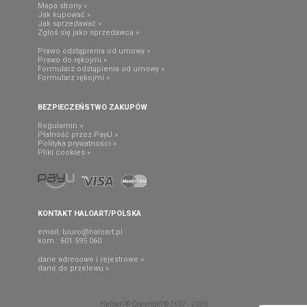
Mapa strony »
Jak kupować »
Jak sprzedawać »
Zgłoś się jako sprzedawca »
Prawo odstąpienia od umowy »
Prawo do rękojmi »
Formularz odstąpienia od umowy »
Formularz rękojmi »
BEZPIECZEŃSTWO ZAKUPÓW
Regulamin »
Płatność przez PayU »
Polityka prywatności »
Pliki cookies »
KONTAKT HALOART/POLSKA
email:
biuro@haloart.pl
kom.: 601 595 060
dane adresowe i rejestrowe »
dane do przelewu »
Haloart © Copyright © 2007 - 2026