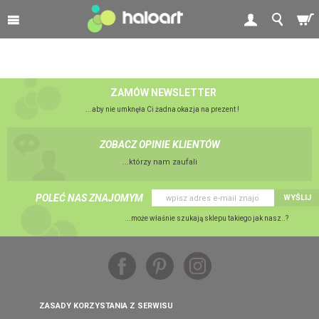
ZAMÓW NEWSLETTER
...aby nie umknęła Ci żadna okazja na prezent !
ZOBACZ OPINIE KLIENTÓW
...którzy nam zaufali
POLEĆ NAS ZNAJOMYM
WYŚLIJ
...może właśnie szukają sklepu takiego jak nasz..?
ZASADY KORZYSTANIA Z SERWISU