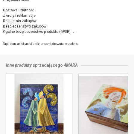
Dostawa i płatność
Zwroty i reklamacje
Regulamin zakupów
Bezpieczeństwo zakupów
Ogólne bezpieczeństwo produktu (GPSR)
Producent towaru i podmiot odpowiedzialny za produkt:
4mara, Łyczyna 84/5, 56-410 Dobroszyce,
kontakt ze sprzedającym
Tagi:
dom
,
anioł
,
anioł stróż
,
prezent
,
drewniane pudełko
Inne produkty
sprzedającego
4MARA