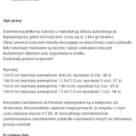
Opis pracy:
Drewniane pudełko na różności z reprodukcją obrazu autorskiego pt.:
Najważniejsze, gdzie stoi twój dom. Liczy się to, z kim go dzielisz.
Obraz umieszczony jest metodą decoupage na wierzchniej części szkatułki,
boki natomiast malowane są ręcznie. Całość zabezpieczona jest
bezbarwnym lakierem oraz sygnowana w środku.
Doskonały pomysł na prezent!
Wymiary:
10x10 cm (wymiary wewnętrzne: 8x8 cm, wysokość 4 cm) - 40 zł
14x14 cm (wymiary wewnętrzne: 11,5x11,5 cm, wysokość 5 cm) - 57 zł
16x16 cm (wymiary wewnętrzne: 14x14 cm, wysokość 5,5 cm) - 69 zł
19x19 cm (wymiary wewnętrzne: 17,5x17,5 cm wysokość 7 cm) - 98 zł
Wszystkie zamówienia od Państwa wykonywane są w kolejności ich
otrzymania. Nie posiadamy zapasów magazynowych, w związku z czym
czas realizacji wynosi 3-7 dni. W razie pilnego zamówienia lub
zainteresowania zamówieniem szkatułki o wymiarach innych niż oferowane,
proszę o kontakt.
Przydatne linki: