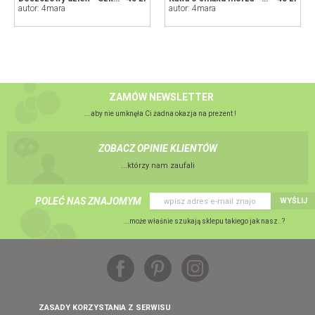
autor: 4mara
autor: 4mara
ZAMÓW NEWSLETTER
...aby nie umknęła Ci żadna okazja na prezent !
ZOBACZ OPINIE KLIENTÓW
...którzy nam zaufali
POLEĆ NAS ZNAJOMYM
WYŚLIJ
...może właśnie szukają sklepu takiego jak nasz..?
ZASADY KORZYSTANIA Z SERWISU