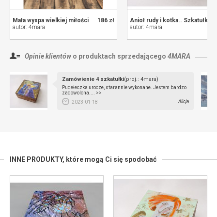
Mała wyspa wielkiej miłości
186 zł
Anioł rudy i kotka.. Szkatułka 16x16 cm
autor: 4mara
autor: 4mara
Opinie klientów
o produktach sprzedającego
4MARA
Zamówienie 4 szkatułki
(proj.: 4mara)
Pudełeczka urocze, starannie wykonane. Jestem bardzo
zadowolona.... >>
Alicja
2023-01-18
INNE PRODUKTY,
które mogą Ci się spodobać