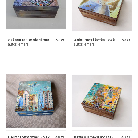
Szkatułka - W sieci marzeń (abstrakcja)
57 zł
Anioł rudy i kotka.. Szkatułka 16x16 cm
69 zł
autor: 4mara
autor: 4mara
Deszczowy dzień - Szkatułka
40 zł
Kawa o smaku morza - Szkatułka
40 zł