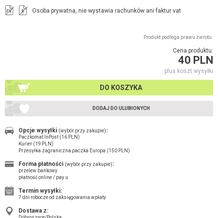
Osoba prywatna, nie wystawia rachunków ani faktur vat
FV
R
Produkt podlega prawu zwrotu.
Cena produktu:
40 PLN
plus koszt wysyłki
DO KOSZYKA
DODAJ DO ULUBIONYCH
Opcje wysyłki
:
(wybór przy zakupie)
Paczkomat InPost (16 PLN)
Kurier (19 PLN)
Przesyłka zagraniczna paczka Europa (150 PLN)
Forma płatności
:
(wybór przy zakupie)
przelew bankowy
płatność online / pay u
Termin wysyłki:
7 dni robocze od zaksięgowania wpłaty
Dostawa z:
Dobroszyce/Polska