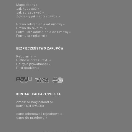
Mapa strony »
Jak kupować »
Jak sprzedawać »
Zgłoś się jako sprzedawca »
Prawo odstąpienia od umowy »
Prawo do rękojmi »
Formularz odstąpienia od umowy »
Formularz rękojmi »
BEZPIECZEŃSTWO ZAKUPÓW
Regulamin »
Płatność przez PayU »
Polityka prywatności »
Pliki cookies »
KONTAKT HALOART/POLSKA
email:
biuro@haloart.pl
kom.: 601 595 060
dane adresowe i rejestrowe »
dane do przelewu »