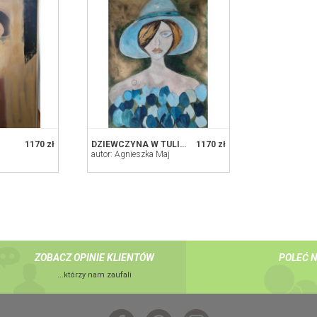
1170 zł
DZIEWCZYNA W TULIPANACH
1170 zł
autor: Agnieszka Maj
ZOBACZ OPINIE KLIENTÓW
POLEĆ 
...którzy nam zaufali