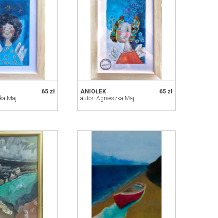
65 zł
ANIOŁEK
65 zł
zka Maj
autor: Agnieszka Maj