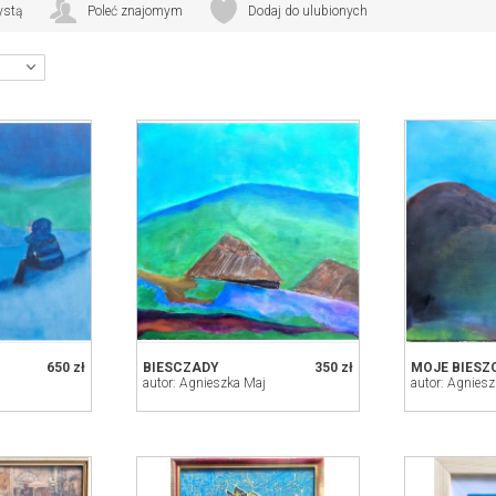
lnopolskim piastowskim przeglądzie twórczości plastycznej Interpretacje 2024
ystą
Poleć znajomym
Dodaj do ulubionych
ólnopolskim piastowskim przeglądzie twórczości plastycznej Interpretacje 2024
650 zł
BIESCZADY
350 zł
MOJE BIESZ
autor: Agnieszka Maj
autor: Agnies