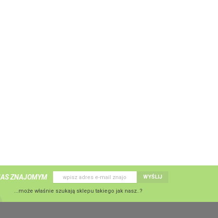
NAS ZNAJOMYM
WYŚLIJ
...może właśnie szukają sklepu takiego jak nasz..?