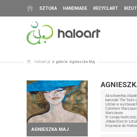
SZTUKA
HANDMADE
RECYCLART
BIŻUT
haloart.pl
galeria: Agnieszka Maj
AGNIESZK
Absolwentka Akadem
kierunek The Tools 
Udział w wystawach 
Członkini Warszaws
Warszawie.
W swojej twórczości
„Malarstwo to sztuk
Inspiracje do malowa
AGNIESZKA MAJ
Nagrody:
II nagroda w ogóln