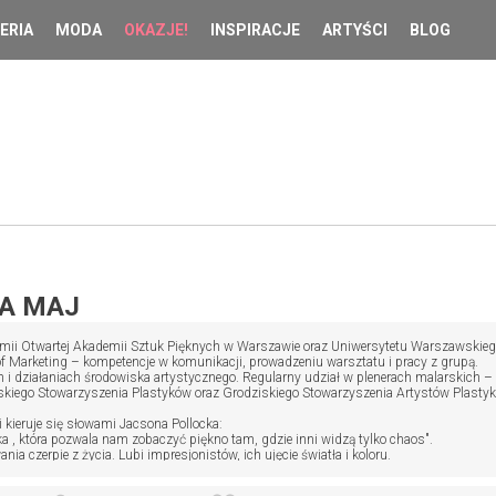
ERIA
MODA
OKAZJE!
INSPIRACJE
ARTYŚCI
BLOG
A MAJ
ii Otwartej Akademii Sztuk Pięknych w Warszawie oraz Uniwersytetu Warszawskiego /
of Marketing – kompetencje w komunikacji, prowadzeniu warsztatu i pracy z grupą.
i działaniach środowiska artystycznego. Regularny udział w plenerach malarskich – pr
kiego Stowarzyszenia Plastyków oraz Grodziskiego Stowarzyszenia Artystów Plastykó
 kieruje się słowami Jacsona Pollocka:
a , która pozwala nam zobaczyć piękno tam, gdzie inni widzą tylko chaos".
nia czerpie z życia. Lubi impresjonistów, ich ujęcie światła i koloru.
opolskiej 46 amatorskiej twórczości plastycznej w Nowym Targu