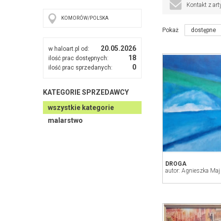
I nagroda w XXV ogó
Kontakt z art
II miejsce w XXV og
KOMORÓW/POLSKA
Pokaż
dostępne
20.05.2026
w haloart.pl od:
18
ilość prac dostępnych:
0
ilość prac sprzedanych:
KATEGORIE SPRZEDAWCY
wszystkie kategorie
malarstwo
DROGA
autor: Agnieszka Maj