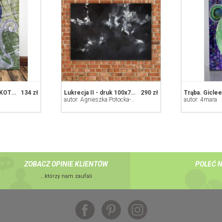
Kot i księżyc. Seria KOTY. Giclee
134 zł
Lukrecja II - druk 100x70 cm
290 zł
Trąba. Giclee
autor: Agnieszka Potocka-Makoś
autor: 4mara
ZOBACZ OPINIE KLIENTÓW
POLEĆ 
...którzy nam zaufali