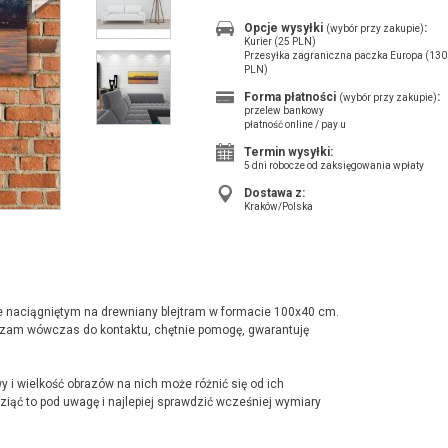
Opcje wysyłki
:
(wybór przy zakupie)
Kurier (25 PLN)
Przesyłka zagraniczna paczka Europa (130
PLN)
Forma płatności
:
(wybór przy zakupie)
przelew bankowy
płatność online / pay u
Termin wysyłki:
5 dni robocze od zaksięgowania wpłaty
Dostawa z:
Kraków/Polska
tnie naciągniętym na drewniany blejtram w formacie 100x40 cm.
aszam wówczas do kontaktu, chętnie pomogę, gwarantuję
 i wielkość obrazów na nich może różnić się od ich
ąć to pod uwagę i najlepiej sprawdzić wcześniej wymiary