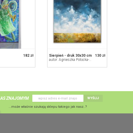
182 zł
Sierpień - druk 30x30 cm
130 zł
autor: Agnieszka Potocka-Makoś
NAS ZNAJOMYM
WYŚLIJ
...może właśnie szukają sklepu takiego jak nasz..?