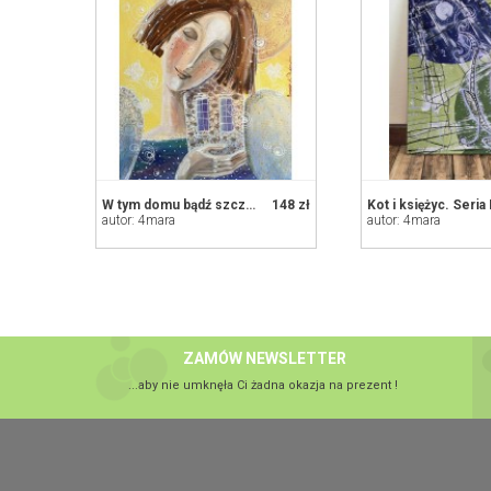
W tym domu bądź szczęśliwy każdego dnia. Giclee
148 zł
autor: 4mara
autor: 4mara
ZAMÓW NEWSLETTER
...aby nie umknęła Ci żadna okazja na prezent !