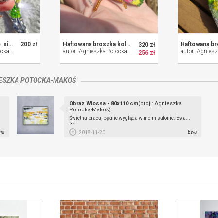
Haftowana broszka - sikorka czubatka
200 zł
Haftowana broszka kolorowa ćma
320 zł
autor: Agnieszka Potocka-Makoś
autor: Agnieszka Potocka-Makoś
256 zł
ESZKA POTOCKA-MAKOŚ
Obraz Wiosna - 80x110 cm
(proj.: Agnieszka
Potocka-Makoś)
Świetna praca, pęknie wygląda w moim salonie. Ewa...
>>
ia
Ewa
2018-11-20