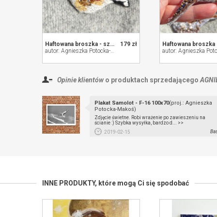
Haftowana broszka - szczygieł
179 zł
autor: Agnieszka Potocka-Makoś
Opinie klientów
o produktach sprzedającego
AGNI
Plakat Samolot - F-16 100x70
(proj.: Agnieszka
Potocka-Makoś)
Zdjęcie świetne. Robi wrażenie po zawieszeniu na
ścianie :) Szybka wysyłka, bardzo d... >>
Bas
2019-02-15
INNE PRODUKTY,
które mogą Ci się spodobać