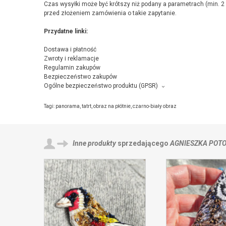
Czas wysyłki może być krótszy niż podany a parametrach (min. 2 
przed złożeniem zamówienia o takie zapytanie.
Przydatne linki:
Dostawa i płatność
Zwroty i reklamacje
Regulamin zakupów
Bezpieczeństwo zakupów
Ogólne bezpieczeństwo produktu (GPSR)
Producent towaru i podmiot odpowiedzialny za produkt:
pracownia ARCHAMA Agnieszka Potocka-Makoś, ul.Melchiora Wań
Tagi:
panorama
,
tatrt
,
obraz na płótnie
,
czarno-biały obraz
Inne produkty
sprzedającego
AGNIESZKA POT