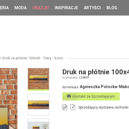
ERIA
MODA
OKAZJE!
INSPIRACJE
ARTYŚCI
BLOG
Druk na płótnie 100x40 - Tatry - kolor
Druk na płótnie 100x4
nr produktu:
124869
Agnieszka Potocka-Mak
Sprzedający:
Kontakt ze Sprzedającym
Sprzedający wystawia rachunki
FV
R