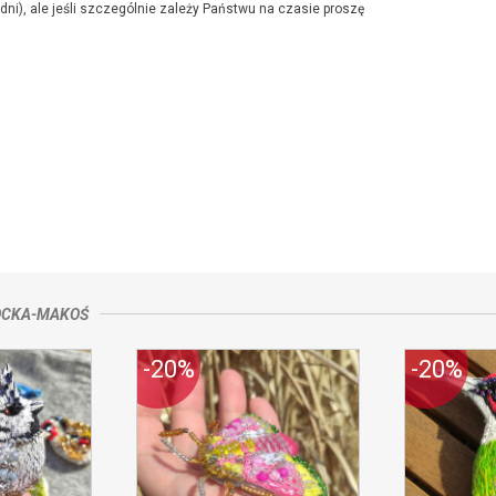
dni), ale jeśli szczególnie zależy Państwu na czasie proszę
kowicza 18, 23-400 Biłgoraj,
kontakt ze sprzedającym
OCKA-MAKOŚ
-20%
-20%