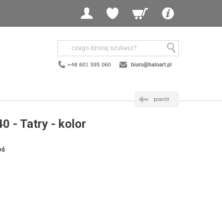
powrót
0 - Tatry - kolor
oś