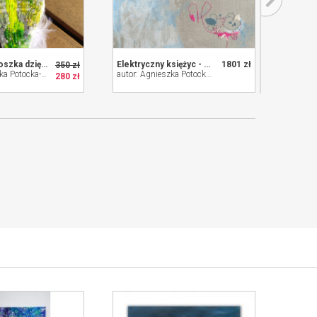
Haftowana broszka dzięcioł zielony
Elektryczny księżyc - haft obraz abstrakcja
1801 zł
350 zł
autor: Agnieszka Potocka-Makoś
autor: Agnieszka Potocka-Makoś
280 zł