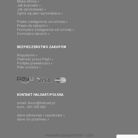
Mapa strony »
Jak kupować »
Jak sprzedawać »
Zgłoś się jako sprzedawca »
Prawo odstąpienia od umowy »
Prawo do rękojmi »
Formularz odstąpienia od umowy »
Formularz rękojmi »
BEZPIECZEŃSTWO ZAKUPÓW
Regulamin »
Płatność przez PayU »
Polityka prywatności »
Pliki cookies »
KONTAKT HALOART/POLSKA
email:
biuro@haloart.pl
kom.: 601 595 060
dane adresowe i rejestrowe »
dane do przelewu »
Haloart © Copyright © 2007 - 2026