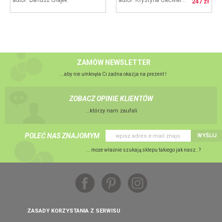
autor: Dariusz Grajek
autor: Krystyna Ciećwierska
247 zł
ZAMÓW NEWSLETTER
...aby nie umknęła Ci żadna okazja na prezent !
ZOBACZ OPINIE KLIENTÓW
...którzy nam zaufali
POLEĆ NAS ZNAJOMYM
WYŚLIJ
...może właśnie szukają sklepu takiego jak nasz..?
ZASADY KORZYSTANIA Z SERWISU