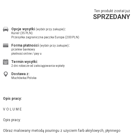
Ten produkt został już
SPRZEDANY
Opcje wysyłki
:
(wybór przy zakupie)
Kurier (35 PLN)
Przesyłka zagraniczna paczka Europa (200 PLN)
Forma płatności
:
(wybór przy zakupie)
przelew bankowy
płatność online / pay u
Termin wysyłki:
2 dni robocze od zaksięgowania wpłaty
Dostawa z:
Muchówka/Polska
Opis pracy:
V O L U M E
Opis pracy:
Obraz malowany metodą pouringu z użyciem farb akrylowych, płynnego