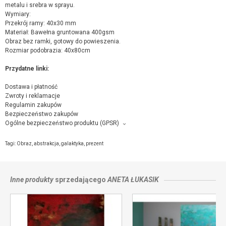
metalu i srebra w sprayu.
Wymiary:
Przekrój ramy: 40x30 mm
Materiał: Bawełna gruntowana 400gsm
Obraz bez ramki, gotowy do powieszenia.
Rozmiar podobrazia: 40x80cm
Przydatne linki:
Dostawa i płatność
Zwroty i reklamacje
Regulamin zakupów
Bezpieczeństwo zakupów
Ogólne bezpieczeństwo produktu (GPSR)
Producent towaru i podmiot odpowiedzialny za produkt:
Aneta Łukasik, Muchówka189, 189 , 32-722 Muchówka,
kontakt ze
Tagi:
Obraz
,
abstrakcja
,
galaktyka
,
prezent
sprzedającym
Inne produkty
sprzedającego
ANETA ŁUKASIK