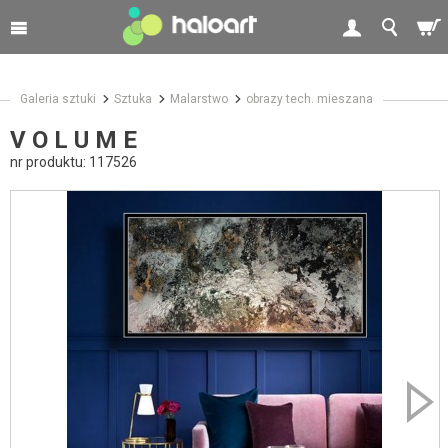
Galeria sztuki
Sztuka
Malarstwo
obrazy tech. mieszana
V O L U M E
nr produktu:
117526