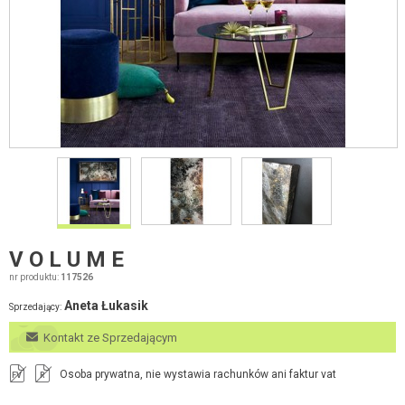
V O L U M E
nr produktu:
117526
Aneta Łukasik
Sprzedający:
Kontakt ze Sprzedającym
Osoba prywatna, nie wystawia rachunków ani faktur vat
FV
R