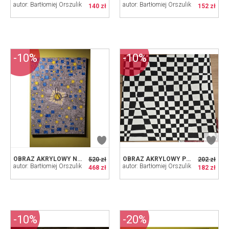
autor: Bartłomiej Orszulik
autor: Bartłomiej Orszulik
140 zł
152 zł
-10%
-10%
OBRAZ AKRYLOWY NA PŁÓTNIE PT. GWIEZDNA WOJNA
OBRAZ AKRYLOWY PT. ZIMNA WOJNA
520 zł
202 zł
autor: Bartłomiej Orszulik
autor: Bartłomiej Orszulik
468 zł
182 zł
-10%
-20%