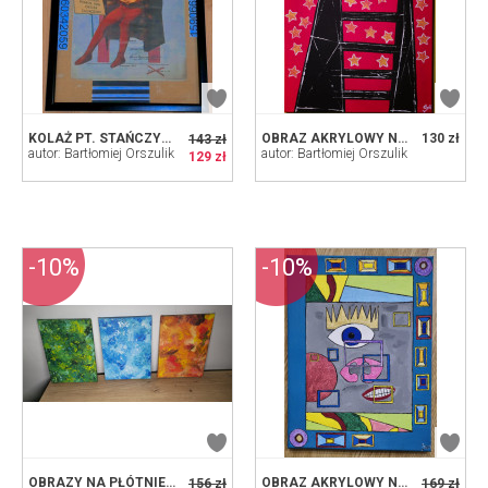
KOLAŻ PT. STAŃCZYK W RAMCE
OBRAZ AKRYLOWY NA PŁÓTNIE PT. MORDOR
130 zł
143 zł
autor: Bartłomiej Orszulik
autor: Bartłomiej Orszulik
129 zł
-10%
-10%
OBRAZY NA PŁÓTNIE PT. 3 PORY ROKU
OBRAZ AKRYLOWY NA PŁÓTNIE PT. KRÓLESTWO
156 zł
169 zł