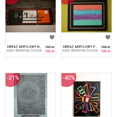
OBRAZ AKRYLOWY NA PŁÓTNACH DUB TOWN
OBRAZ AKRYLOWY PT. GHOST TOWN
169 zł
156 zł
autor: Bartłomiej Orszulik
autor: Bartłomiej Orszulik
152 zł
125 zł
-21%
-40%