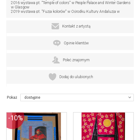
2016 wystawa pt. "Temple of colors" w People Palace and Winter Gardens
w Glasgow
2019 wystawa pt. "Fuzja kolorów" w Ośrodku Kultury Andaluzja w
Piekarach Śląskich
2024 wystawa kolaży pt. "Jak z kuriera wycięte" w miejskiej Bibliotece
Publicznej w Piekarach Śląskich
Kontakt z artystą
Opinie klientów
Poleć znajomym
Dodaj do ulubionych
Pokaż
dostępne
-10%