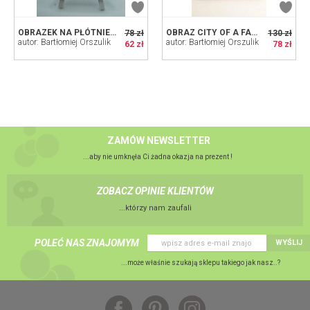
OBRAZEK NA PŁÓTNIE PT. ROOTS
OBRAZ CITY OF A FALLEN ANGELS
78 zł
130 zł
autor: Bartłomiej Orszulik
autor: Bartłomiej Orszulik
62 zł
78 zł
ZAMÓW NEWSLETTER
...aby nie umknęła Ci żadna okazja na prezent !
ZOBACZ OPINIE KLIENTÓW
...którzy nam zaufali
POLEĆ NAS ZNAJOMYM
WYŚLIJ
...może właśnie szukają sklepu takiego jak nasz..?