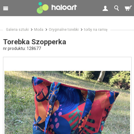
Galeria sztuki
Moda
Oryginalne torebki
torby na ramię
Torebka Szopperka
nr produktu:
128677