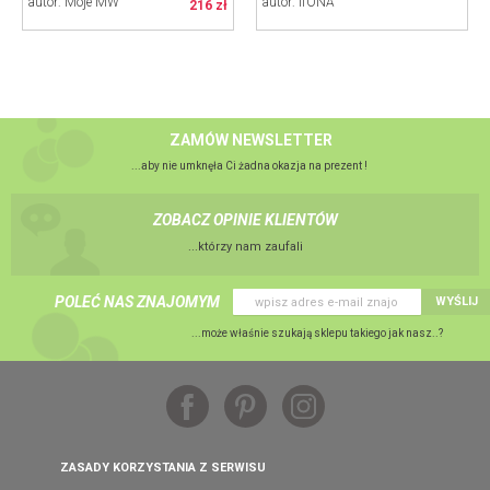
autor: Moje MW
autor: ifONA
216 zł
ZAMÓW NEWSLETTER
...aby nie umknęła Ci żadna okazja na prezent !
ZOBACZ OPINIE KLIENTÓW
...którzy nam zaufali
POLEĆ NAS ZNAJOMYM
WYŚLIJ
...może właśnie szukają sklepu takiego jak nasz..?
ZASADY KORZYSTANIA Z SERWISU