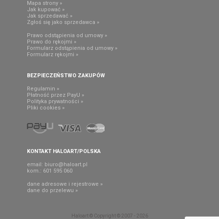
Mapa strony »
Jak kupować »
Jak sprzedawać »
Zgłoś się jako sprzedawca »
Prawo odstąpienia od umowy »
Prawo do rękojmi »
Formularz odstąpienia od umowy »
Formularz rękojmi »
BEZPIECZEŃSTWO ZAKUPÓW
Regulamin »
Płatność przez PayU »
Polityka prywatności »
Pliki cookies »
KONTAKT HALOART/POLSKA
email:
biuro@haloart.pl
kom.: 601 595 060
dane adresowe i rejestrowe »
dane do przelewu »
Haloart © Copyright © 2007 - 2026