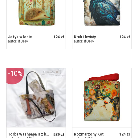
Jeżyk w lesie
124 zł
Kruk i kwiaty
124 zł
autor: ifONA
autor: ifONA
-10%
Torba Washpapa II z kosmet. + Eko-druk
Rozmarzony Kot
124 zł
239 zł