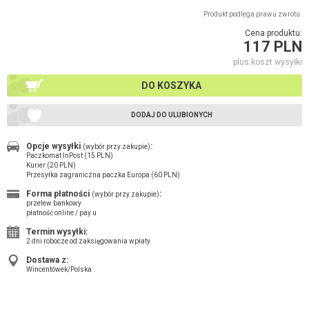
Produkt podlega prawu zwrotu.
Cena produktu:
117 PLN
plus koszt wysyłki
DO KOSZYKA
DODAJ DO ULUBIONYCH
Opcje wysyłki
:
(wybór przy zakupie)
Paczkomat InPost (15 PLN)
Kurier (20 PLN)
Przesyłka zagraniczna paczka Europa (60 PLN)
Forma płatności
:
(wybór przy zakupie)
przelew bankowy
płatność online / pay u
Termin wysyłki:
2 dni robocze od zaksięgowania wpłaty
Dostawa z:
Wincentówek/Polska