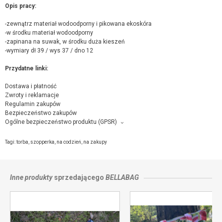
Opis pracy:
-zewnątrz materiał wodoodporny i pikowana ekoskóra
-w środku materiał wodoodporny
-zapinana na suwak, w środku duża kieszeń
-wymiary dł 39 / wys 37 / dno 12
Przydatne linki:
Dostawa i płatność
Zwroty i reklamacje
Regulamin zakupów
Bezpieczeństwo zakupów
Ogólne bezpieczeństwo produktu (GPSR)
Producent towaru i podmiot odpowiedzialny za produkt:
KinderNitka Edyta Okraska-Burzyńska, ul.Lipowa 7, Wincentówek, 05-155
Tagi:
torba
,
szopperka
,
na codzień
,
na zakupy
Leoncin,
kontakt ze sprzedającym
Inne produkty
sprzedającego
BELLABAG