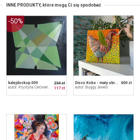
INNE PRODUKTY,
które mogą Ci się spodobać
-50%
kalejdoskop 009
Disco Koko - mały obraz
600 zł
234 zł
autor: Krystyna Ciećwierska
autor: Buggy Jewels
117 zł