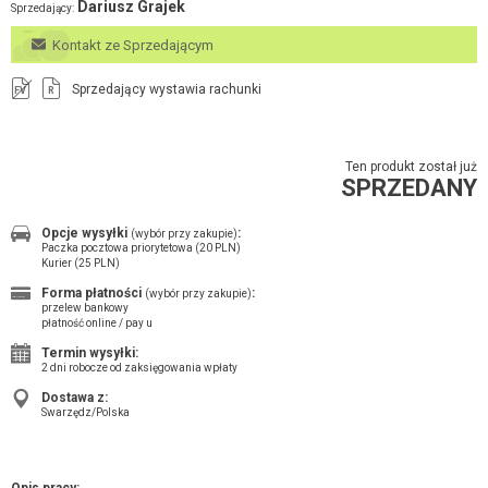
Dariusz Grajek
Sprzedający:
Kontakt ze Sprzedającym
Sprzedający wystawia rachunki
FV
R
Ten produkt został już
SPRZEDANY
Opcje wysyłki
:
(wybór przy zakupie)
Paczka pocztowa priorytetowa (20 PLN)
Kurier (25 PLN)
Forma płatności
:
(wybór przy zakupie)
przelew bankowy
płatność online / pay u
Termin wysyłki:
2 dni robocze od zaksięgowania wpłaty
Dostawa z:
Swarzędz/Polska
Opis pracy: