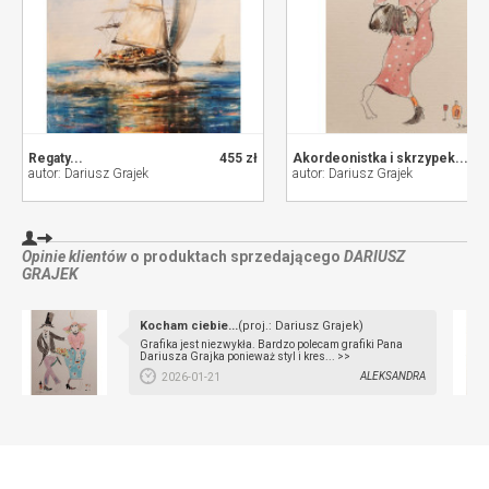
Regaty...
455 zł
Akordeonistka i skrzypek...
autor: Dariusz Grajek
autor: Dariusz Grajek
Opinie klientów
o produktach sprzedającego
DARIUSZ
GRAJEK
Kocham ciebie...
(proj.: Dariusz Grajek)
Grafika jest niezwykła. Bardzo polecam grafiki Pana
Dariusza Grajka ponieważ styl i kres... >>
ALEKSANDRA
2026-01-21