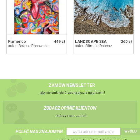
Flamenco
449 zł
LANDSCAPE SEA
260 zł
autor: Bożena Ronowska
autor: Olimpia Dobosz
ZAMÓW NEWSLETTER
...aby nie umknęła Ci żadna okazja na prezent !
ZOBACZ OPINIE KLIENTÓW
...którzy nam zaufali
POLEĆ NAS ZNAJOMYM
WYŚLIJ