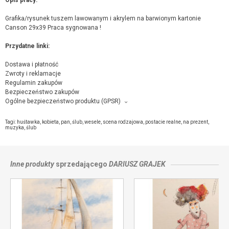
Grafika/rysunek tuszem lawowanym i akrylem na barwionym kartonie
Canson 29x39 Praca sygnowana !
Przydatne linki:
Dostawa i płatność
Zwroty i reklamacje
Regulamin zakupów
Bezpieczeństwo zakupów
Ogólne bezpieczeństwo produktu (GPSR)
Producent towaru i podmiot odpowiedzialny za produkt:
Dariusz Grajek, Gryniów 8/28, 62-020 Swarzędz,
kontakt ze sprzedającym
Tagi:
huśtawka
,
kobieta
,
pan
,
ślub
,
wesele
,
scena rodzajowa
,
postacie realne
,
na prezent
,
muzyka
,
ślub
Inne produkty
sprzedającego
DARIUSZ GRAJEK