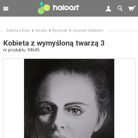
Galeria sztuki
Sztuka
Rysunek
rysunek ołówkiem
Kobieta z wymyśloną twarzą 3
nr produktu:
94645