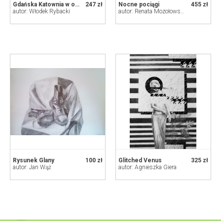
Gdańska Katownia w ołówku
247 zł
Nocne pociągi
455 zł
autor: Włodek Rybacki
autor: Renata Mozołowska
Rysunek Glany
100 zł
Glitched Venus
325 zł
autor: Jan Wąż
autor: Agnieszka Giera