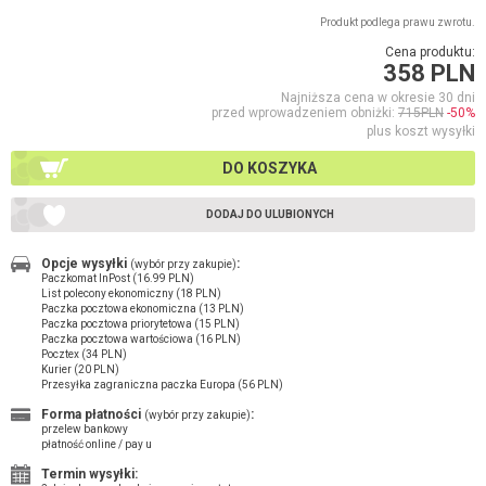
Produkt podlega prawu zwrotu.
Cena produktu:
358 PLN
Najniższa cena w okresie 30 dni
przed wprowadzeniem obniżki:
715PLN
-50%
plus koszt wysyłki
DO KOSZYKA
DODAJ DO ULUBIONYCH
Opcje wysyłki
:
(wybór przy zakupie)
Paczkomat InPost (16.99 PLN)
List polecony ekonomiczny (18 PLN)
Paczka pocztowa ekonomiczna (13 PLN)
Paczka pocztowa priorytetowa (15 PLN)
Paczka pocztowa wartościowa (16 PLN)
Pocztex (34 PLN)
Kurier (20 PLN)
Przesyłka zagraniczna paczka Europa (56 PLN)
Forma płatności
:
(wybór przy zakupie)
przelew bankowy
płatność online / pay u
Termin wysyłki: