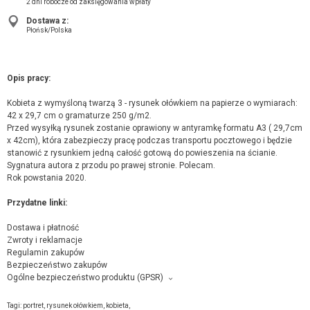
2 dni robocze od zaksięgowania wpłaty
Dostawa z:
Płońsk/Polska
Opis pracy:
Kobieta z wymyśloną twarzą 3 - rysunek ołówkiem na papierze o wymiarach:
42 x 29,7 cm o gramaturze 250 g/m2.
Przed wysyłką rysunek zostanie oprawiony w antyramkę formatu A3 ( 29,7cm
x 42cm), która zabezpieczy pracę podczas transportu pocztowego i będzie
stanowić z rysunkiem jedną całość gotową do powieszenia na ścianie.
Sygnatura autora z przodu po prawej stronie. Polecam.
Rok powstania 2020.
Przydatne linki:
Dostawa i płatność
Zwroty i reklamacje
Regulamin zakupów
Bezpieczeństwo zakupów
Ogólne bezpieczeństwo produktu (GPSR)
Producent towaru i podmiot odpowiedzialny za produkt:
Dariusz Kaźmierczak, Leśników, 4, 4, 09-100 Płońsk,
kontakt ze
Tagi:
portret
,
rysunek ołówkiem
,
kobieta
,