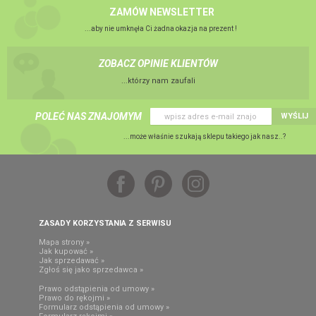
ZAMÓW NEWSLETTER
...aby nie umknęła Ci żadna okazja na prezent !
ZOBACZ OPINIE KLIENTÓW
...którzy nam zaufali
POLEĆ NAS ZNAJOMYM
WYŚLIJ
...może właśnie szukają sklepu takiego jak nasz..?
ZASADY KORZYSTANIA Z SERWISU
Mapa strony »
Jak kupować »
Jak sprzedawać »
Zgłoś się jako sprzedawca »
Prawo odstąpienia od umowy »
Prawo do rękojmi »
Formularz odstąpienia od umowy »