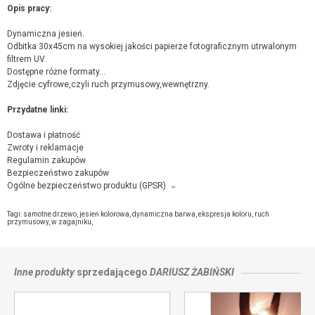
Opis pracy:
Dynamiczna jesień.
Odbitka 30x45cm na wysokiej jakości papierze fotograficznym utrwalonym
filtrem UV.
Dostępne różne formaty...
Zdjęcie cyfrowe,czyli ruch przymusowy,wewnętrzny.
Przydatne linki:
Dostawa i płatność
Zwroty i reklamacje
Regulamin zakupów
Bezpieczeństwo zakupów
Ogólne bezpieczeństwo produktu (GPSR)
Producent towaru i podmiot odpowiedzialny za produkt:
Dariusz Żabiński, Śrem , 63-100 Śrem,
kontakt ze sprzedającym
Tagi:
samotne drzewo
,
jesień kolorowa
,
dynamiczna barwa
,
ekspresja koloru
,
ruch
przymusowy
,
w zagajniku
,
Inne produkty
sprzedającego
DARIUSZ ŻABIŃSKI