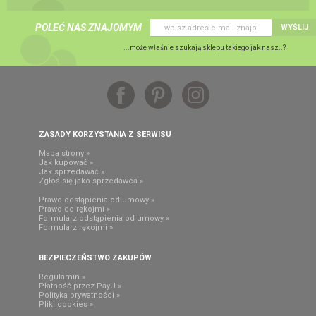
POLEĆ NAS ZNAJOMYM
WYŚLIJ
...może właśnie szukają sklepu takiego jak nasz..?
ZASADY KORZYSTANIA Z SERWISU
Mapa strony »
Jak kupować »
Jak sprzedawać »
Zgłoś się jako sprzedawca »
Prawo odstąpienia od umowy »
Prawo do rękojmi »
Formularz odstąpienia od umowy »
Formularz rękojmi »
BEZPIECZEŃSTWO ZAKUPÓW
Regulamin »
Płatność przez PayU »
Polityka prywatności »
Pliki cookies »