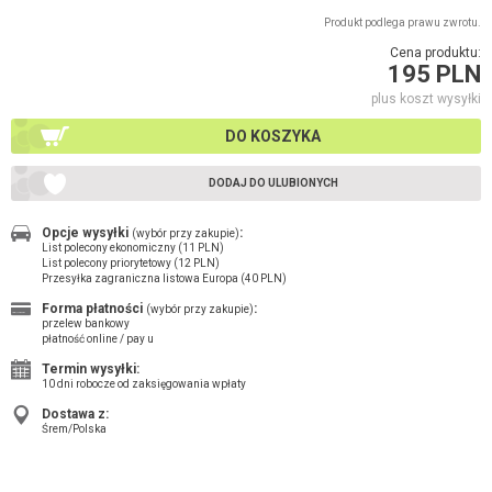
Produkt podlega prawu zwrotu.
Cena produktu:
195 PLN
plus koszt wysyłki
DO KOSZYKA
DODAJ DO ULUBIONYCH
Opcje wysyłki
:
(wybór przy zakupie)
List polecony ekonomiczny (11 PLN)
List polecony priorytetowy (12 PLN)
Przesyłka zagraniczna listowa Europa (40 PLN)
Forma płatności
:
(wybór przy zakupie)
przelew bankowy
płatność online / pay u
Termin wysyłki:
10 dni robocze od zaksięgowania wpłaty
Dostawa z:
Śrem/Polska