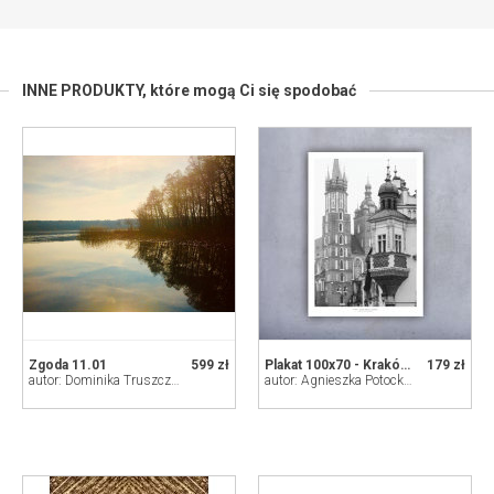
INNE PRODUKTY,
które mogą Ci się spodobać
Zgoda 11.01
599 zł
Plakat 100x70 - Kraków Mariacki i Sukie
179 zł
autor: Dominika Truszczyńska
autor: Agnieszka Potocka-Makoś