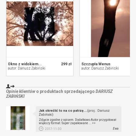
Okno z widokiem...
299 zł
Szczupła Wenus
autor: Dariusz Żabiński
autor: Dariusz Żabiński
Opinie klientów
o produktach sprzedającego
DARIUSZ
ŻABIŃSKI
Jak określić to na co patrzę....
(proj.: Dariusz
Żabiński)
Zdjęcie zgodne z opisem. Dodatkowo Autor przygotował
większy format. Super zapakowane ... >>
Ewa
2017-11-30