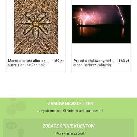
Martwa natura albo skórka banana czyli
189 zł
Przed opłakiwanymi-lamentami W.SZekspir
163 zł
autor: Dariusz Żabiński
autor: Dariusz Żabiński
ZAMÓW NEWSLETTER
...aby nie umknęła Ci żadna okazja na prezent !
ZOBACZ OPINIE KLIENTÓW
...którzy nam zaufali