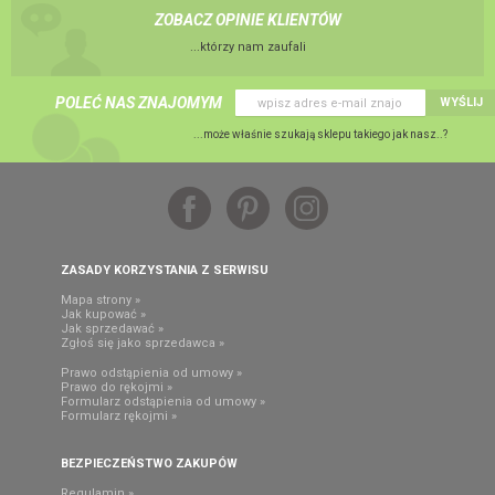
ZOBACZ OPINIE KLIENTÓW
...którzy nam zaufali
POLEĆ NAS ZNAJOMYM
WYŚLIJ
...może właśnie szukają sklepu takiego jak nasz..?
ZASADY KORZYSTANIA Z SERWISU
Mapa strony »
Jak kupować »
Jak sprzedawać »
Zgłoś się jako sprzedawca »
Prawo odstąpienia od umowy »
Prawo do rękojmi »
Formularz odstąpienia od umowy »
Formularz rękojmi »
BEZPIECZEŃSTWO ZAKUPÓW
Regulamin »