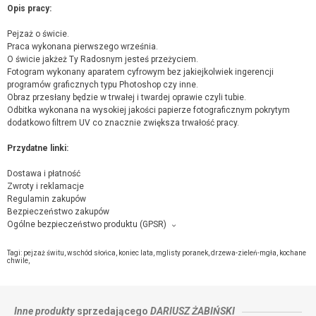
Opis pracy:
Pejzaż o świcie.
Praca wykonana pierwszego września.
O świcie jakżeż Ty Radosnym jesteś przeżyciem.
Fotogram wykonany aparatem cyfrowym bez jakiejkolwiek ingerencji
programów graficznych typu Photoshop czy inne.
Obraz przesłany będzie w trwałej i twardej oprawie czyli tubie.
Odbitka wykonana na wysokiej jakości papierze fotograficznym pokrytym
dodatkowo filtrem UV co znacznie zwiększa trwałość pracy.
Przydatne linki:
Dostawa i płatność
Zwroty i reklamacje
Regulamin zakupów
Bezpieczeństwo zakupów
Ogólne bezpieczeństwo produktu (GPSR)
Producent towaru i podmiot odpowiedzialny za produkt:
Dariusz Żabiński, Śrem , 63-100 Śrem,
kontakt ze sprzedającym
Tagi:
pejzaż świtu
,
wschód słońca
,
koniec lata
,
mglisty poranek
,
drzewa-zieleń-mgła
,
kochane
chwile
,
Inne produkty
sprzedającego
DARIUSZ ŻABIŃSKI