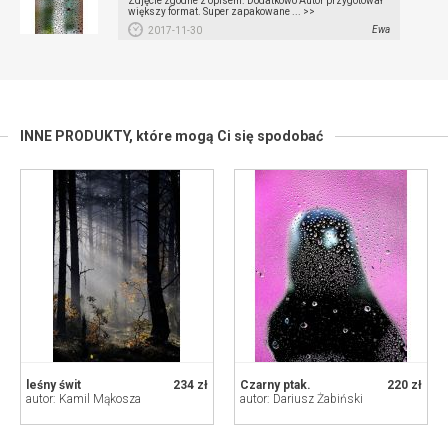
Zdjęcie zgodne z opisem. Dodatkowo Autor przygotował
większy format. Super zapakowane ... >>
Ewa
2017-11-30
INNE PRODUKTY,
które mogą Ci się spodobać
leśny świt
234 zł
Czarny ptak.
220 zł
autor: Kamil Mąkosza
autor: Dariusz Żabiński