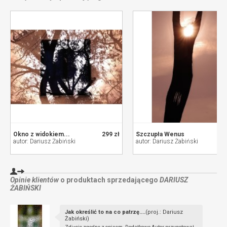
Okno z widokiem...
299 zł
Szczupła Wenus
autor: Dariusz Żabiński
autor: Dariusz Żabiński
Opinie klientów
o produktach sprzedającego
DARIUSZ
ŻABIŃSKI
Jak określić to na co patrzę....
(proj.: Dariusz
Żabiński)