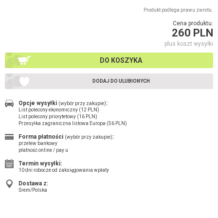
Produkt podlega prawu zwrotu.
Cena produktu:
260 PLN
plus koszt wysyłki
DO KOSZYKA
DODAJ DO ULUBIONYCH
Opcje wysyłki
:
(wybór przy zakupie)
List polecony ekonomiczny (12 PLN)
List polecony priorytetowy (16 PLN)
Przesyłka zagraniczna listowa Europa (56 PLN)
Forma płatności
:
(wybór przy zakupie)
przelew bankowy
płatność online / pay u
Termin wysyłki:
10 dni robocze od zaksięgowania wpłaty
Dostawa z:
Śrem/Polska