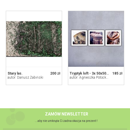
Stary las.
200 zł
Tryptyk loft - 3x 50x50 cm
185 zł
autor: Dariusz Żabiński
autor: Agnieszka Potocka-Makoś
ZAMÓW NEWSLETTER
...aby nie umknęła Ci żadna okazja na prezent !