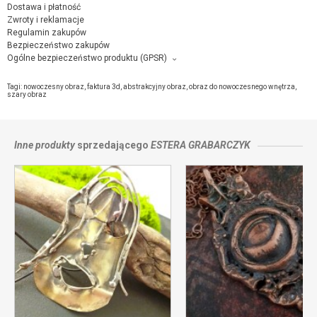
Dostawa i płatność
Zwroty i reklamacje
Regulamin zakupów
Bezpieczeństwo zakupów
Ogólne bezpieczeństwo produktu (GPSR)
Producent towaru i podmiot odpowiedzialny za produkt:
Estera j Grabarczyk, Lubelska 26/1 , 58-300 Wałbrzych,
kontakt ze
Tagi:
nowoczesny obraz
,
faktura 3d
,
abstrakcyjny obraz
,
obraz do nowoczesnego wnętrza
,
sprzedającym
szary obraz
Inne produkty
sprzedającego
ESTERA GRABARCZYK