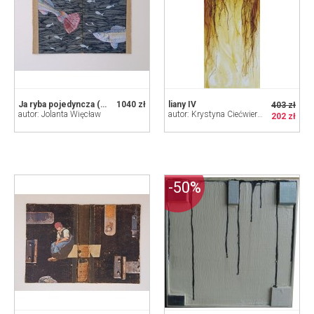
Ja ryba pojedyncza (W rzece Heraklita)
1040 zł
liany IV
403 zł
autor: Jolanta Więcław
autor: Krystyna Ciećwierska
202 zł
-50%