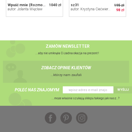
Wpuść mnie (Rozmowa z kamieniem)
1040 zł
sz31
195 zł
autor: Jolanta Więcław
autor: Krystyna Ciećwierska
98 zł
ZAMÓW NEWSLETTER
...aby nie umknęła Ci żadna okazja na prezent !
ZOBACZ OPINIE KLIENTÓW
...którzy nam zaufali
POLEĆ NAS ZNAJOMYM
WYŚLIJ
...może właśnie szukają sklepu takiego jak nasz..?