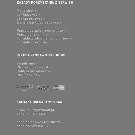
ZASADY KORZYSTANIA Z SERWISU
Mapa strony »
Jak kupować »
Jak sprzedawać »
Zgłoś się jako sprzedawca »
Prawo odstąpienia od umowy »
Prawo do rękojmi »
Formularz odstąpienia od umowy »
Formularz rękojmi »
BEZPIECZEŃSTWO ZAKUPÓW
Regulamin »
Płatność przez PayU »
Polityka prywatności »
Pliki cookies »
KONTAKT HALOART/POLSKA
email:
biuro@haloart.pl
kom.: 601 595 060
dane adresowe i rejestrowe »
dane do przelewu »