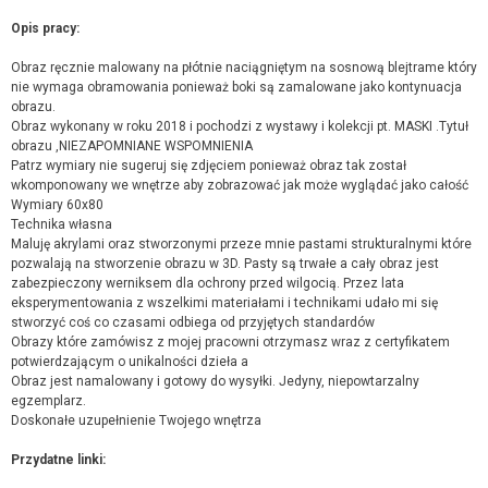
Opis pracy:
Obraz ręcznie malowany na płótnie naciągniętym na sosnową blejtrame który
nie wymaga obramowania ponieważ boki są zamalowane jako kontynuacja
obrazu.
Obraz wykonany w roku 2018 i pochodzi z wystawy i kolekcji pt. MASKI .Tytuł
obrazu ,NIEZAPOMNIANE WSPOMNIENIA
Patrz wymiary nie sugeruj się zdjęciem ponieważ obraz tak został
wkomponowany we wnętrze aby zobrazować jak może wyglądać jako całość
Wymiary 60x80
Technika własna
Maluję akrylami oraz stworzonymi przeze mnie pastami strukturalnymi które
pozwalają na stworzenie obrazu w 3D. Pasty są trwałe a cały obraz jest
zabezpieczony werniksem dla ochrony przed wilgocią. Przez lata
eksperymentowania z wszelkimi materiałami i technikami udało mi się
stworzyć coś co czasami odbiega od przyjętych standardów
Obrazy które zamówisz z mojej pracowni otrzymasz wraz z certyfikatem
potwierdzającym o unikalności dzieła a
Obraz jest namalowany i gotowy do wysyłki. Jedyny, niepowtarzalny
egzemplarz.
Doskonałe uzupełnienie Twojego wnętrza
Przydatne linki: