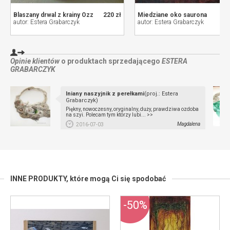
Blaszany drwal z krainy Ozz
220 zł
Miedziane oko saurona
autor: Estera Grabarczyk
autor: Estera Grabarczyk
Opinie klientów
o produktach sprzedającego
ESTERA
GRABARCZYK
lniany naszyjnik z perełkami
(proj.: Estera
Grabarczyk)
Piękny, nowoczesny, oryginalny, duży, prawdziwa ozdoba
na szyi. Polecam tym którzy lubi... >>
Magdalena
2016-07-03
INNE PRODUKTY,
które mogą Ci się spodobać
-50%