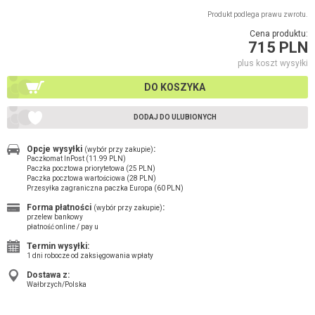
Produkt podlega prawu zwrotu.
Cena produktu:
715 PLN
plus koszt wysyłki
DO KOSZYKA
DODAJ DO ULUBIONYCH
Opcje wysyłki
:
(wybór przy zakupie)
Paczkomat InPost (11.99 PLN)
Paczka pocztowa priorytetowa (25 PLN)
Paczka pocztowa wartościowa (28 PLN)
Przesyłka zagraniczna paczka Europa (60 PLN)
Forma płatności
:
(wybór przy zakupie)
przelew bankowy
płatność online / pay u
Termin wysyłki:
1 dni robocze od zaksięgowania wpłaty
Dostawa z:
Wałbrzych/Polska