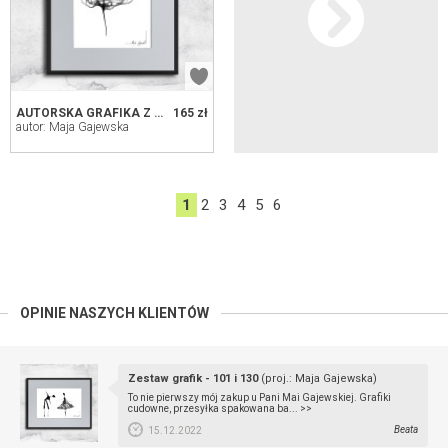
AUTORSKA GRAFIKA Z RAMĄ (NR 89)
165 zł
autor: Maja Gajewska
1
2
3
4
5
6
OPINIE NASZYCH KLIENTÓW
Zestaw grafik - 101 i 130
(proj.: Maja Gajewska)
To nie pierwszy mój zakup u Pani Mai Gajewskiej. Grafiki
cudowne, przesyłka spakowana ba...
>>
Beata
15.12.2022