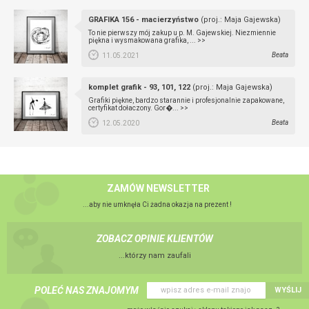
GRAFIKA 156 - macierzyństwo
(proj.: Maja Gajewska)
To nie pierwszy mój zakup u p. M. Gajewskiej. Niezmiennie
piękna i wysmakowana grafika, ...
>>
Beata
11.05.2021
komplet grafik - 93, 101, 122
(proj.: Maja Gajewska)
Grafiki piękne, bardzo starannie i profesjonalnie zapakowane,
certyfikat dołaczony. Gor�...
>>
Beata
12.05.2020
ZAMÓW NEWSLETTER
...aby nie umknęła Ci żadna okazja na prezent !
ZOBACZ OPINIE KLIENTÓW
...którzy nam zaufali
POLEĆ NAS ZNAJOMYM
WYŚLIJ