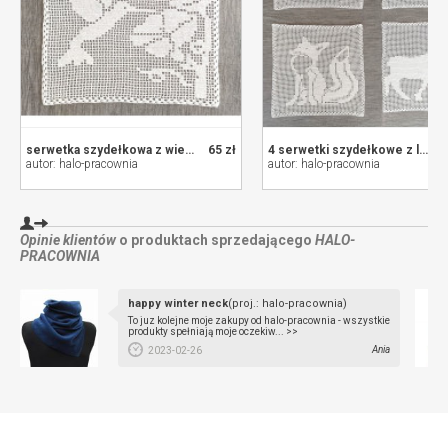
serwetka szydełkowa z wiewiórką
65 zł
4 serwetki szydełkowe z leśnymi zwierzętami
autor: halo-pracownia
autor: halo-pracownia
Opinie klientów
o produktach sprzedającego
HALO-
PRACOWNIA
happy winter neck
(proj.: halo-pracownia)
To juz kolejne moje zakupy od halo-pracownia - wszystkie
produkty spełniają moje oczekiw... >>
Ania
2023-02-26