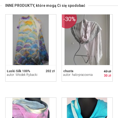
INNE PRODUKTY,
które mogą Ci się spodobać
-30%
Łuski Silk 100%
202 zł
chusta
43 zł
autor: Włodek Rybacki
autor: halo-pracownia
30 zł