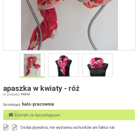
apaszka w kwiaty - róż
nr produktu:
99844
halo-pracownia
Sprzedający:
Kontakt ze Sprzedającym
Osoba prywatna, nie wystawia rachunków ani faktur vat
FV
R