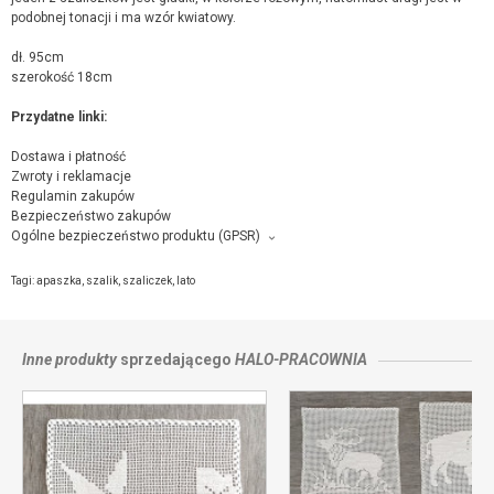
podobnej tonacji i ma wzór kwiatowy.
dł. 95cm
szerokość 18cm
Przydatne linki:
Dostawa i płatność
Zwroty i reklamacje
Regulamin zakupów
Bezpieczeństwo zakupów
Ogólne bezpieczeństwo produktu (GPSR)
Producent towaru i podmiot odpowiedzialny za produkt:
halo-pracownia, Siostry Zimmer 10, 30-441 Kraków,
kontakt ze sprzedającym
Tagi:
apaszka
,
szalik
,
szaliczek
,
lato
Inne produkty
sprzedającego
HALO-PRACOWNIA