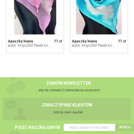
Apaszka lniana
77 zł
Apaszka lniana
77 zł
autor: Krzysztof Paweł Kowalski
autor: Krzysztof Paweł Kowalski
ZAMÓW NEWSLETTER
...aby nie umknęła Ci żadna okazja na prezent !
ZOBACZ OPINIE KLIENTÓW
...którzy nam zaufali
POLEĆ NAS ZNAJOMYM
WYŚLIJ