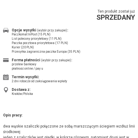
Ten produkt został już
SPRZEDANY
Opcje wysyłki
:
(wybór przy zakupie)
Paczkomat InPost (15 PLN)
List polecony priorytetowy (11 PLN)
Paczka pocztowa priorytetowa (17 PLN)
Kurier (20 PLN)
Przesyłka zagraniczna paczka Europa (35 PLN)
Forma płatności
:
(wybór przy zakupie)
przelew bankowy
płatność online / pay u
Termin wysyłki:
2 dni robocze od zaksięgowania wpłaty
Dostawa z:
Kraków/Polska
Opis pracy:
dwa wąskie szaliczki połączone ze sobą marszczącym ściegiem wzdłuż linii
środkowej
jeden z szaliczków jest gładki, w kolorze różowym, natomiast drugi jest w