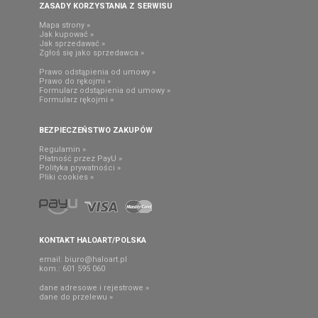
ZASADY KORZYSTANIA Z SERWISU
Mapa strony »
Jak kupować »
Jak sprzedawać »
Zgłoś się jako sprzedawca »
Prawo odstąpienia od umowy »
Prawo do rękojmi »
Formularz odstąpienia od umowy »
Formularz rękojmi »
BEZPIECZEŃSTWO ZAKUPÓW
Regulamin »
Płatność przez PayU »
Polityka prywatności »
Pliki cookies »
KONTAKT HALOART/POLSKA
email:
biuro@haloart.pl
kom.: 601 595 060
dane adresowe i rejestrowe »
dane do przelewu »