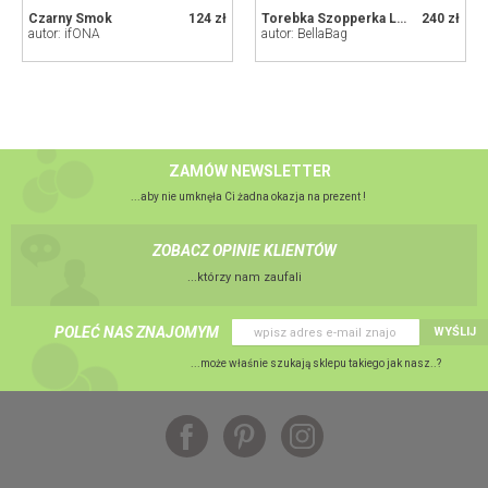
Czarny Smok
124 zł
Torebka Szopperka LAMA
240 zł
autor: ifONA
autor: BellaBag
ZAMÓW NEWSLETTER
...aby nie umknęła Ci żadna okazja na prezent !
ZOBACZ OPINIE KLIENTÓW
...którzy nam zaufali
POLEĆ NAS ZNAJOMYM
WYŚLIJ
...może właśnie szukają sklepu takiego jak nasz..?