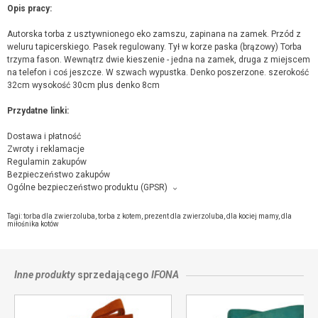
Opis pracy:
Autorska torba z usztywnionego eko zamszu, zapinana na zamek. Przód z
weluru tapicerskiego. Pasek regulowany. Tył w korze paska (brązowy) Torba
trzyma fason. Wewnątrz dwie kieszenie - jedna na zamek, druga z miejscem
na telefon i coś jeszcze. W szwach wypustka. Denko poszerzone. szerokość
32cm wysokość 30cm plus denko 8cm
Przydatne linki:
Dostawa i płatność
Zwroty i reklamacje
Regulamin zakupów
Bezpieczeństwo zakupów
Ogólne bezpieczeństwo produktu (GPSR)
Producent towaru i podmiot odpowiedzialny za produkt:
ifONA Iwona Dubińska, Bolesława Leśmiana 17, 95-073 Łódź,
kontakt ze
Tagi:
torba dla zwierzoluba
,
torba z kotem
,
prezent dla zwierzoluba
,
dla kociej mamy
,
dla
sprzedającym
miłośnika kotów
Inne produkty
sprzedającego
IFONA