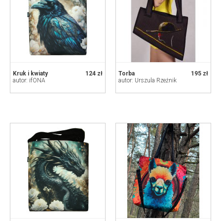
Kruk i kwiaty
124 zł
Torba
195 zł
autor: ifONA
autor: Urszula Rzeźnik