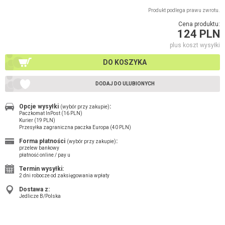
Produkt podlega prawu zwrotu.
Cena produktu:
124 PLN
plus koszt wysyłki
DO KOSZYKA
DODAJ DO ULUBIONYCH
Opcje wysyłki
:
(wybór przy zakupie)
Paczkomat InPost (16 PLN)
Kurier (19 PLN)
Przesyłka zagraniczna paczka Europa (40 PLN)
Forma płatności
:
(wybór przy zakupie)
przelew bankowy
płatność online / pay u
Termin wysyłki:
2 dni robocze od zaksięgowania wpłaty
Dostawa z:
Jedlicze B/Polska