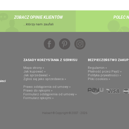
ZOBACZ OPINIE KLIENTÓW
POLEĆ 
...którzy nam zaufali
ZASADY KORZYSTANIA Z SERWISU
BEZPIECZEŃSTWO ZAKU
Mapa strony »
Regulamin »
Jak kupować »
Płatność przez PayU »
Jak sprzedawać »
Polityka prywatności »
,
Zgłoś się jako sprzedawca »
Pliki cookies »
ieci
Prawo odstąpienia od umowy »
Prawo do rękojmi »
Formularz odstąpienia od umowy »
Formularz rękojmi »
Haloart © Copyright © 2007 - 2026