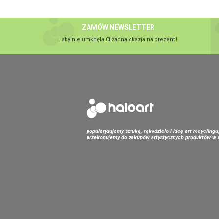
ZAMÓW NEWSLETTER
...aby nie umknęła Ci żadna okazja na prezent !
popularyzujemy sztukę, rękodzieło i ideę art recyclingu
przekonujemy do zakupów artystycznych produktów w s