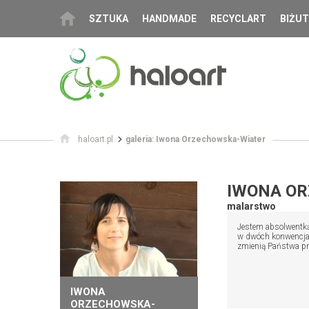
SZTUKA
HANDMADE
RECYCLART
BIŻUT
haloart.pl
galeria: Iwona Orzechowska-Wiater
IWONA O
malarstwo
Jestem absolwentką 
w dwóch konwencjach
zmienią Państwa pr
IWONA
ORZECHOWSKA-