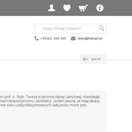
powrót
of. A. Styki. Tworzę w technice olejnej i akrylowej, równolegle
chach ekspresjonizmu i abstrakcji. Jestem pewna, że moje obrazy
o mnie wielu usatysfakcjonowanych nabywców moich prac.