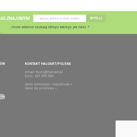
NAS ZNAJOMYM
WYŚLIJ
...może właśnie szukają sklepu takiego jak nasz..?
PÓW
KONTAKT HALOART/POLSKA
email:
biuro@haloart.pl
kom.: 601 595 060
dane adresowe i rejestrowe »
dane do przelewu »