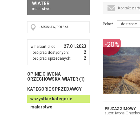
WIATER
Kontakt z art
malarstwo
Pokaż
dostępne
JAROSŁAW/POLSKA
-20%
27.01.2023
w haloart.pl od:
2
ilość prac dostępnych:
2
ilość prac sprzedanych:
OPINIE O IWONA
ORZECHOWSKA-WIATER (1)
KATEGORIE SPRZEDAWCY
wszystkie kategorie
malarstwo
PEJZAŻ ZIMOWY