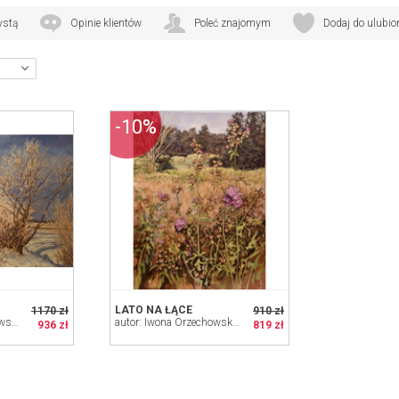
ystą
Opinie klientów
Poleć znajomym
Dodaj do ulubi
-10%
LATO NA ŁĄCE
1170 zł
910 zł
autor: Iwona Orzechowska-Wiater
autor: Iwona Orzechowska-Wiater
936 zł
819 zł