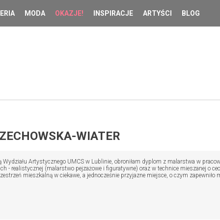
ERIA
MODA
OKAZJE!
INSPIRACJE
ARTYŚCI
BLOG
RZECHOWSKA-WIATER
Wydziału Artystycznego UMCS w Lublinie, obroniłam dyplom z malarstwa w pracowni pr
 - realistycznej (malarstwo pejzażowe i figuratywne) oraz w technice mieszanej o ce
zestrzeń mieszkalną w ciekawe, a jednocześnie przyjazne miejsce, o czym zapewnił