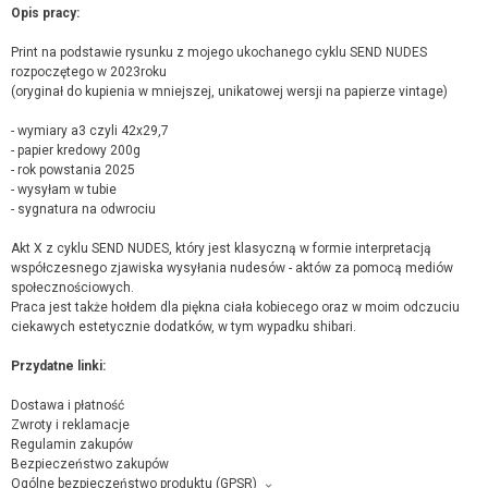
Opis pracy:
Print na podstawie rysunku z mojego ukochanego cyklu SEND NUDES
rozpoczętego w 2023roku
(oryginał do kupienia w mniejszej, unikatowej wersji na papierze vintage)
- wymiary a3 czyli 42x29,7
- papier kredowy 200g
- rok powstania 2025
- wysyłam w tubie
- sygnatura na odwrociu
Akt X z cyklu SEND NUDES, który jest klasyczną w formie interpretacją
współczesnego zjawiska wysyłania nudesów - aktów za pomocą mediów
społecznościowych.
Praca jest także hołdem dla piękna ciała kobiecego oraz w moim odczuciu
ciekawych estetycznie dodatków, w tym wypadku shibari.
Przydatne linki:
Dostawa i płatność
Zwroty i reklamacje
Regulamin zakupów
Bezpieczeństwo zakupów
Ogólne bezpieczeństwo produktu (GPSR)