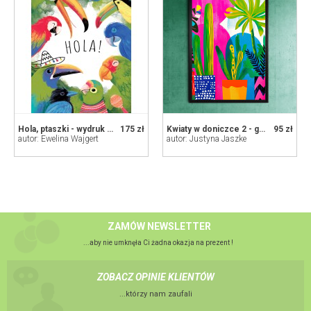
Hola, ptaszki - wydruk 30x40cm
175 zł
Kwiaty w doniczce 2 - grafika na plakacie na A3
95 zł
autor: Ewelina Wajgert
autor: Justyna Jaszke
ZAMÓW NEWSLETTER
...aby nie umknęła Ci żadna okazja na prezent !
ZOBACZ OPINIE KLIENTÓW
...którzy nam zaufali