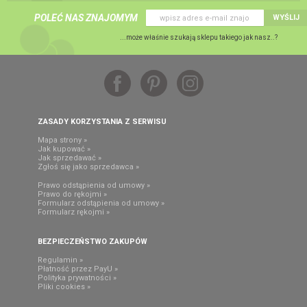
POLEĆ NAS ZNAJOMYM
WYŚLIJ
...może właśnie szukają sklepu takiego jak nasz..?
ZASADY KORZYSTANIA Z SERWISU
Mapa strony »
Jak kupować »
Jak sprzedawać »
Zgłoś się jako sprzedawca »
Prawo odstąpienia od umowy »
Prawo do rękojmi »
Formularz odstąpienia od umowy »
Formularz rękojmi »
BEZPIECZEŃSTWO ZAKUPÓW
Regulamin »
Płatność przez PayU »
Polityka prywatności »
Pliki cookies »