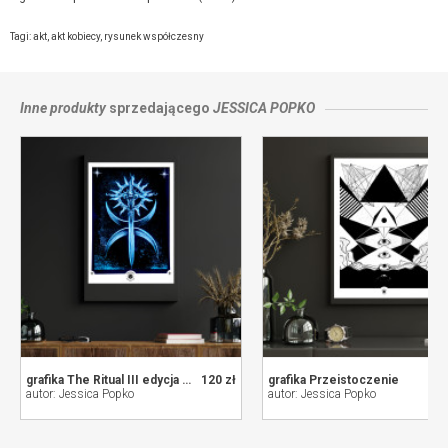
Producent towaru i podmiot odpowiedzialny za produkt:
Jessica Popko Art, ul. Prusa 1/8, 50-319 Wrocław,
kontakt ze sprzedającym
Tagi:
akt
,
akt kobiecy
,
rysunek współczesny
Inne produkty
sprzedającego
JESSICA POPKO
grafika The Ritual III edycja limitowana
120 zł
grafika Przeistoczenie
autor: Jessica Popko
autor: Jessica Popko