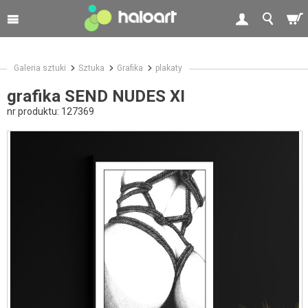
Galeria sztuki
Sztuka
Grafika
plakaty
grafika SEND NUDES XI
nr produktu:
127369