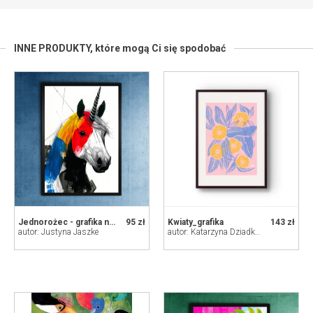
INNE PRODUKTY,
które mogą Ci się spodobać
Jednorożec - grafika na plakacie na A3
95 zł
Kwiaty_grafika
143 zł
autor: Justyna Jaszke
autor: Katarzyna Dziadkowiec