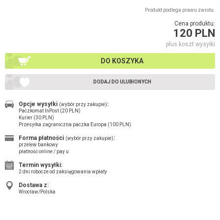
Produkt podlega prawu zwrotu.
Cena produktu:
120 PLN
plus koszt wysyłki
DO KOSZYKA
DODAJ DO ULUBIONYCH
Opcje wysyłki
:
(wybór przy zakupie)
Paczkomat InPost (20 PLN)
Kurier (30 PLN)
Przesyłka zagraniczna paczka Europa (100 PLN)
Forma płatności
:
(wybór przy zakupie)
przelew bankowy
płatność online / pay u
Termin wysyłki:
2 dni robocze od zaksięgowania wpłaty
Dostawa z:
Wrocław/Polska