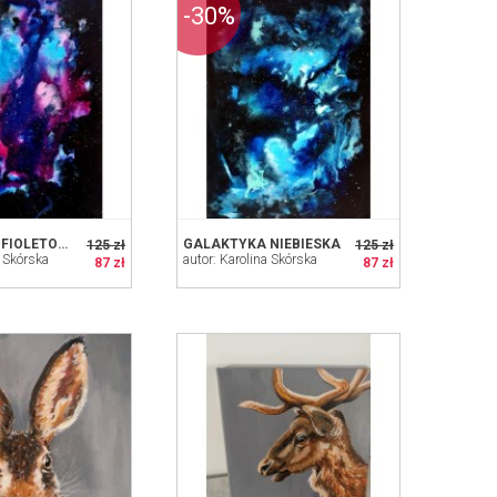
-30%
GALAKTYKA FIOLETOWA
GALAKTYKA NIEBIESKA
125 zł
125 zł
a Skórska
autor: Karolina Skórska
87 zł
87 zł