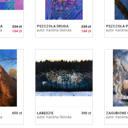
IA
PSZCZOŁA DRUGA
PSZCZOŁA 
234 zł
234 zł
ka
autor: Karolina Skórska
autor: Karolin
164 zł
164 zł
650 zł
ŁABĘDZIE
390 zł
ZAGUBIONE 
ka
autor: Karolina Skórska
autor: Karolin