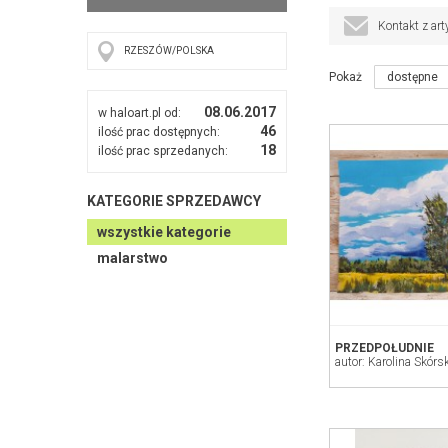
Zapraszam również d
https://www.instag
Kontakt z art
Oraz portfolio earl
RZESZÓW/POLSKA
Pokaż
dostępne
08.06.2017
w haloart.pl od:
46
ilość prac dostępnych:
18
ilość prac sprzedanych:
KATEGORIE SPRZEDAWCY
wszystkie kategorie
malarstwo
PRZEDPOŁUDNIE
autor: Karolina Skórs