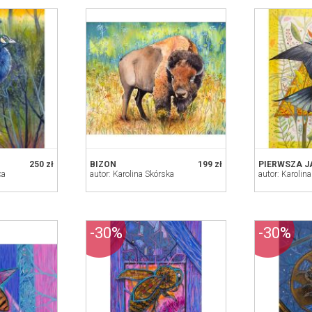
250 zł
BIZON
199 zł
PIERWSZA 
ka
autor: Karolina Skórska
autor: Karolin
-30%
-30%