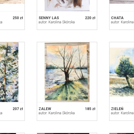
250 zł
SENNY LAS
220 zł
CHATA
ka
autor: Karolina Skórska
autor: Karolin
207 zł
ZALEW
185 zł
ZIELEŃ
ka
autor: Karolina Skórska
autor: Karolin