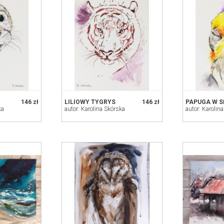
146 zł
LILIOWY TYGRYS
146 zł
PAPUGA W 
ka
autor: Karolina Skórska
autor: Karolin