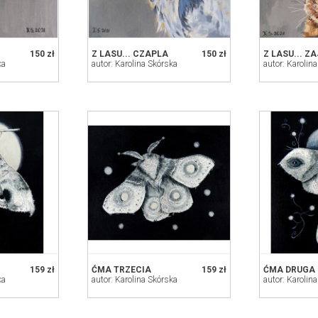
150 zł
Z LASU... CZAPLA
150 zł
Z LASU... Z
ka
autor: Karolina Skórska
autor: Karolin
159 zł
ĆMA TRZECIA
159 zł
ĆMA DRUGA
ka
autor: Karolina Skórska
autor: Karolin