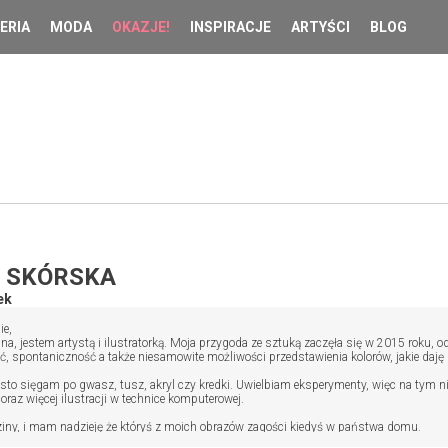
ERIA
MODA
OKAZJE!
INSPIRACJE
ARTYŚCI
BLOG
 SKÓRSKA
ek
ie,
a, jestem artystą i ilustratorką. Moja przygoda ze sztuką zaczęła się w 2015 roku, o
ść, spontaniczność a także niesamowite możliwości przedstawienia kolorów, jakie da
sto sięgam po gwasz, tusz, akryl czy kredki. Uwielbiam eksperymenty, więc na tym ni
oraz więcej ilustracji w technice komputerowej.
ziny, i mam nadzieję że któryś z moich obrazów zagości kiedyś w państwa domu.