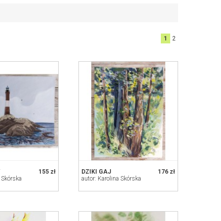
 na którymi pracuję :
1
2
Y
155 zł
DZIKI GAJ
176 zł
a Skórska
autor: Karolina Skórska