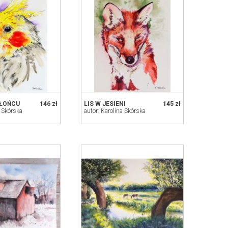
SŁOŃCU
146 zł
LIS W JESIENI
145 zł
a Skórska
autor: Karolina Skórska