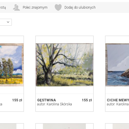
o odwiedzenia mojego konta Instagram na którym publikuję szkice, i zdjęcia obrazów
ram.com/earlyoctoberarts/
ystą
Poleć znajomym
Dodaj do ulubionych
yoctoberart.squarespace.com
155 zł
GĘSTWINA
155 zł
CICHE MEW
ka
autor: Karolina Skórska
autor: Karolin