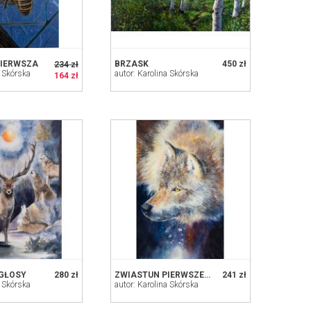
PIERWSZA
BRZASK
450 zł
234 zł
a Skórska
autor: Karolina Skórska
164 zł
GŁOSY
280 zł
ZWIASTUN PIERWSZEGO ŚNIEGU
241 zł
a Skórska
autor: Karolina Skórska