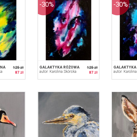
-30%
-30%
ONA
GALAKTYKA RÓŻOWA
125 zł
125 zł
ka
autor: Karolina Skórska
autor: Karolin
87 zł
87 zł