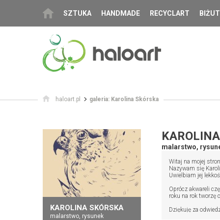
SZTUKA
HANDMADE
RECYCLART
BIŻUT
haloart.pl
galeria: Karolina Skórska
KAROLINA
malarstwo, rysun
Witaj na mojej stron
Nazywam się Karolin
Uwielbiam jej lekko
Oprócz akwareli czę
roku na rok tworzę c
KAROLINA SKÓRSKA
Dziękuję za odwied
malarstwo, rysunek