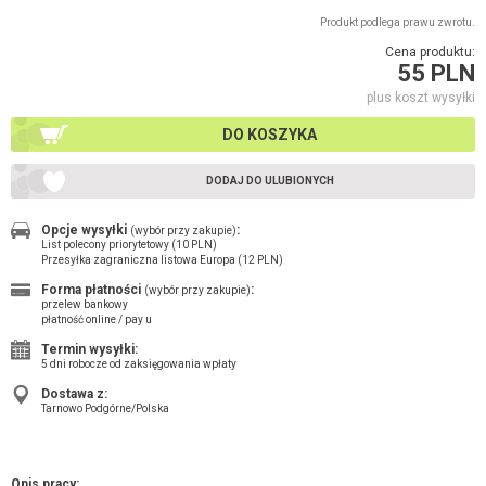
Produkt podlega prawu zwrotu.
Cena produktu:
55 PLN
plus koszt wysyłki
DO KOSZYKA
DODAJ DO ULUBIONYCH
Opcje wysyłki
:
(wybór przy zakupie)
List polecony priorytetowy (10 PLN)
Przesyłka zagraniczna listowa Europa (12 PLN)
Forma płatności
:
(wybór przy zakupie)
przelew bankowy
płatność online / pay u
Termin wysyłki:
5 dni robocze od zaksięgowania wpłaty
Dostawa z:
Tarnowo Podgórne/Polska
Opis pracy: