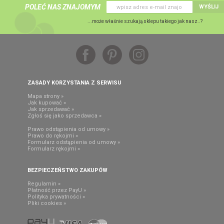
POLEĆ NAS ZNAJOMYM
WYŚLIJ
...może właśnie szukają sklepu takiego jak nasz..?
ZASADY KORZYSTANIA Z SERWISU
Mapa strony »
Jak kupować »
Jak sprzedawać »
Zgłoś się jako sprzedawca »
Prawo odstąpienia od umowy »
Prawo do rękojmi »
Formularz odstąpienia od umowy »
Formularz rękojmi »
BEZPIECZEŃSTWO ZAKUPÓW
Regulamin »
Płatność przez PayU »
Polityka prywatności »
Pliki cookies »