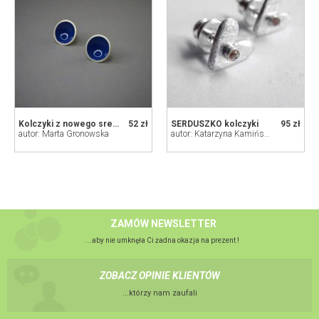
Kolczyki z nowego srebra i emalii - szty
52 zł
SERDUSZKO kolczyki
95 zł
autor: Marta Gronowska
autor: Katarzyna Kamińska - ART
ZAMÓW NEWSLETTER
...aby nie umknęła Ci żadna okazja na prezent !
ZOBACZ OPINIE KLIENTÓW
...którzy nam zaufali