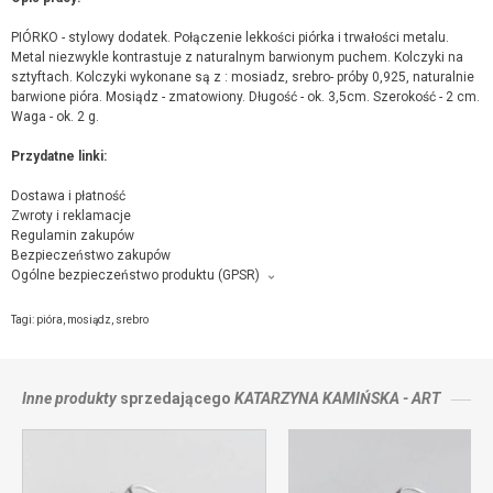
PIÓRKO - stylowy dodatek. Połączenie lekkości piórka i trwałości metalu.
Metal niezwykle kontrastuje z naturalnym barwionym puchem. Kolczyki na
sztyftach. Kolczyki wykonane są z : mosiadz, srebro- próby 0,925, naturalnie
barwione pióra. Mosiądz - zmatowiony. Długość - ok. 3,5cm. Szerokość - 2 cm.
Waga - ok. 2 g.
Przydatne linki:
Dostawa i płatność
Zwroty i reklamacje
Regulamin zakupów
Bezpieczeństwo zakupów
Ogólne bezpieczeństwo produktu (GPSR)
Producent towaru i podmiot odpowiedzialny za produkt:
Katarzyna Kamińska - ART, Poznańska 77, 62-080 Tarnowo Podgórne,
kontakt
Tagi:
pióra
,
mosiądz
,
srebro
ze sprzedającym
Inne produkty
sprzedającego
KATARZYNA KAMIŃSKA - ART