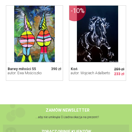
-10%
Barwy miłości 55
390 zł
Koń
259 zł
autor: Ewa Mościszko
autor: Wojciech Adalberto
233 zł
ZAMÓW NEWSLETTER
...aby nie umknęła Ci żadna okazja na prezent !
ZOBACZ OPINIE KLIENTÓW