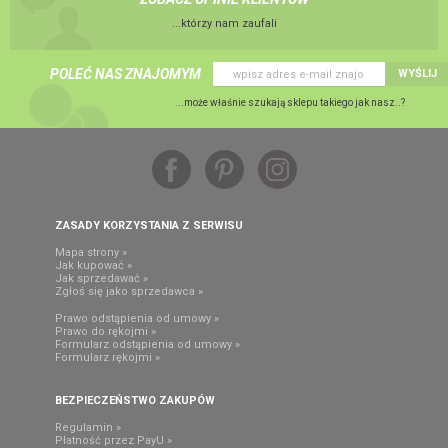
...którzy nam zaufali
POLEĆ NAS ZNAJOMYM
WYŚLIJ
...może właśnie szukają sklepu takiego jak nasz..?
ZASADY KORZYSTANIA Z SERWISU
Mapa strony »
Jak kupować »
Jak sprzedawać »
Zgłoś się jako sprzedawca »
Prawo odstąpienia od umowy »
Prawo do rękojmi »
Formularz odstąpienia od umowy »
Formularz rękojmi »
BEZPIECZEŃSTWO ZAKUPÓW
Regulamin »
Płatność przez PayU »