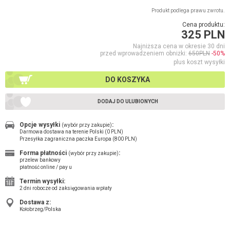
Produkt podlega prawu zwrotu.
Cena produktu:
325 PLN
Najniższa cena w okresie 30 dni
przed wprowadzeniem obniżki:
650PLN
-50%
plus koszt wysyłki
DO KOSZYKA
DODAJ DO ULUBIONYCH
Opcje wysyłki
:
(wybór przy zakupie)
Darmowa dostawa na terenie Polski (0 PLN)
Przesyłka zagraniczna paczka Europa (800 PLN)
Forma płatności
:
(wybór przy zakupie)
przelew bankowy
płatność online / pay u
Termin wysyłki:
2 dni robocze od zaksięgowania wpłaty
Dostawa z:
Kołobrzeg/Polska