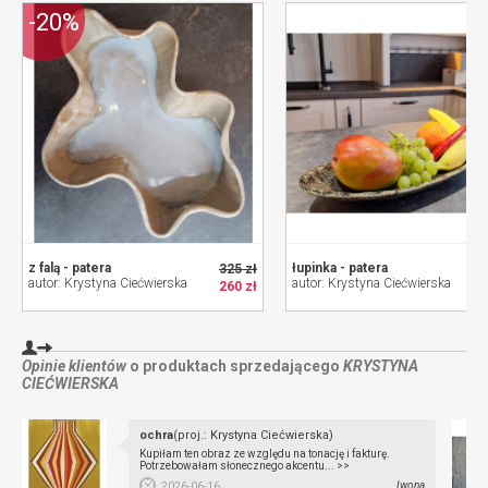
-20%
z falą - patera
łupinka - patera
325 zł
autor: Krystyna Ciećwierska
autor: Krystyna Ciećwierska
260 zł
Opinie klientów
o produktach sprzedającego
KRYSTYNA
CIEĆWIERSKA
ochra
(proj.: Krystyna Ciećwierska)
Kupiłam ten obraz ze względu na tonację i fakturę.
Potrzebowałam słonecznego akcentu... >>
Iwona
2026-06-16