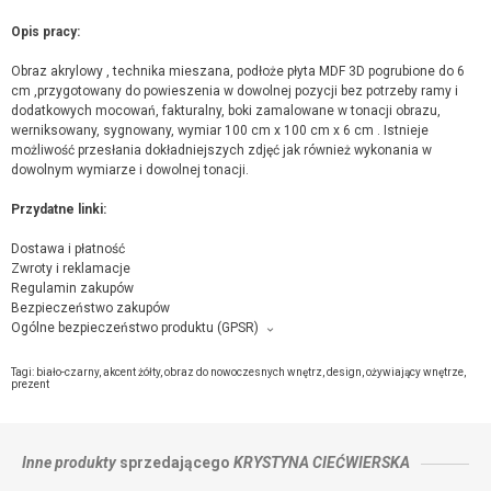
Opis pracy:
Obraz akrylowy , technika mieszana, podłoże płyta MDF 3D pogrubione do 6
cm ,przygotowany do powieszenia w dowolnej pozycji bez potrzeby ramy i
dodatkowych mocowań, fakturalny, boki zamalowane w tonacji obrazu,
werniksowany, sygnowany, wymiar 100 cm x 100 cm x 6 cm . Istnieje
możliwość przesłania dokładniejszych zdjęć jak również wykonania w
dowolnym wymiarze i dowolnej tonacji.
Przydatne linki:
Dostawa i płatność
Zwroty i reklamacje
Regulamin zakupów
Bezpieczeństwo zakupów
Ogólne bezpieczeństwo produktu (GPSR)
Producent towaru i podmiot odpowiedzialny za produkt:
Krystyna Ciećwierska, Ziemi 3, 78-100 Kołobrzeg,
kontakt ze sprzedającym
Tagi:
biało-czarny
,
akcent żółty
,
obraz do nowoczesnych wnętrz
,
design
,
ożywiający wnętrze
,
prezent
Inne produkty
sprzedającego
KRYSTYNA CIEĆWIERSKA