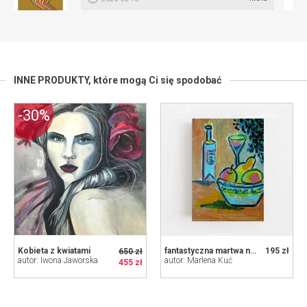
INNE PRODUKTY,
które mogą Ci się spodobać
-30%
Kobieta z kwiatami
fantastyczna martwa natura
195 zł
650 zł
autor: Iwona Jaworska
autor: Marlena Kuć
455 zł