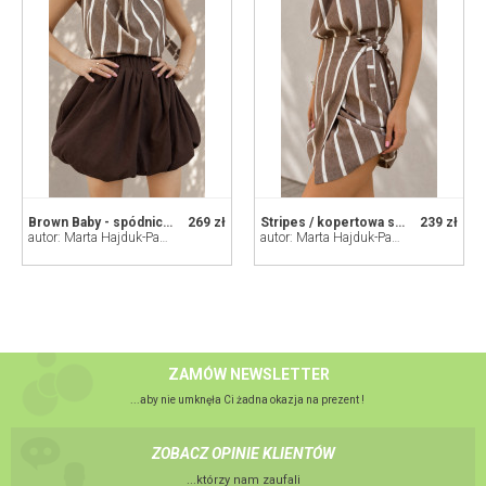
Brown Baby - spódnica bombka
269 zł
Stripes / kopertowa spódnica wiskozowo-lniana
239 zł
autor: Marta Hajduk-Pawlica
autor: Marta Hajduk-Pawlica
ZAMÓW NEWSLETTER
...aby nie umknęła Ci żadna okazja na prezent !
ZOBACZ OPINIE KLIENTÓW
...którzy nam zaufali