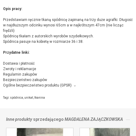
Opis pracy:
Przedstawiam ręcznie tkaną spódnicę zapinaną na trzy duże agrafki. Długość
w najdłuższym odcinku wynosi 65cm a w najkrótszym 47cm (nie licząc
frędzli)
Spódnicę tkałam z autorskich wyrobów szydełkowych.
Spódnica pasuje na kobietę w rozmiarze 36 i 38.
Przydatne linki:
Dostawa i płatność
Zwroty i reklamacje
Regulamin zakupów
Bezpieczeństwo zakupów
Ogólne bezpieczeństwo produktu (GPSR)
Producent towaru i podmiot odpowiedzialny za produkt:
Magdalena Zajączkowska, Bluszczowa 26, 99-300 Kutno,
kontakt ze
Tagi:
spódnica
,
unikat
,
tkanina
sprzedającym
Inne produkty
sprzedającego
MAGDALENA ZAJĄCZKOWSKA