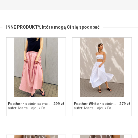
INNE PRODUKTY,
które mogą Ci się spodobać
Feather - spódnica maxi z 100% bawełny
299 zł
Feather White - spódnica ze 100% bawełny
279 zł
autor: Marta Hajduk-Pawlica
autor: Marta Hajduk-Pawlica