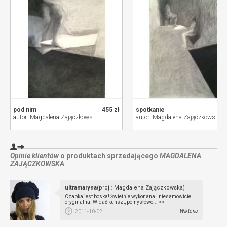
pod nim
455 zł
spotkanie
autor: Magdalena Zajączkowska
autor: Magdalena Zajączkowska
Opinie klientów
o produktach sprzedającego
MAGDALENA
ZAJĄCZKOWSKA
ultramaryna
(proj.: Magdalena Zajączkowska)
Czapka jest boska! Świetnie wykonana i niesamowicie
oryginalna. Widać kunszt, pomysłowo... >>
Wiktoria
2011-10-02