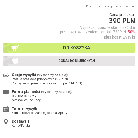
Produkt nie podlega prawu zwrotu.
Cena produktu:
390 PLN
Najniższa cena w okresie 30 dni
przed wprowadzeniem obniżki:
780PLN
-50%
plus koszt wysyłki
DO KOSZYKA
DODAJ DO ULUBIONYCH
Opcje wysyłki
:
(wybór przy zakupie)
Paczka pocztowa priorytetowa (20 PLN)
Przesyłka zagraniczna paczka Europa (114 PLN)
Forma płatności
:
(wybór przy zakupie)
przelew bankowy
płatność online / pay u
Termin wysyłki:
5 dni robocze od zaksięgowania wpłaty
Dostawa z:
Kutno/Polska