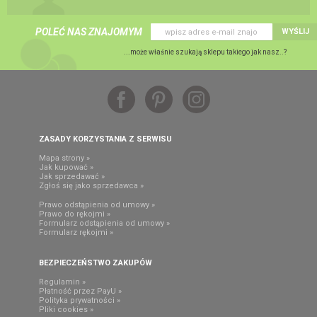
POLEĆ NAS ZNAJOMYM
WYŚLIJ
...może właśnie szukają sklepu takiego jak nasz..?
ZASADY KORZYSTANIA Z SERWISU
Mapa strony »
Jak kupować »
Jak sprzedawać »
Zgłoś się jako sprzedawca »
Prawo odstąpienia od umowy »
Prawo do rękojmi »
Formularz odstąpienia od umowy »
Formularz rękojmi »
BEZPIECZEŃSTWO ZAKUPÓW
Regulamin »
Płatność przez PayU »
Polityka prywatności »
Pliki cookies »