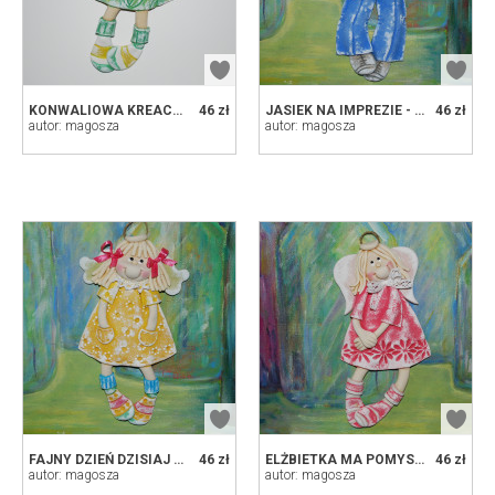
KONWALIOWA KREACJA - ANIOŁEK Z MASY SOLNEJ, PREZENT, DEKORACJA
46 zł
JASIEK NA IMPREZIE - ANIOŁEK Z MASY SOLNEJ, PREZENT, DEKORACJA
46 zł
autor: magosza
autor: magosza
FAJNY DZIEŃ DZISIAJ - ANIOŁEK Z MASY SOLNEJ, PREZENT, DEKORACJA
46 zł
ELŻBIETKA MA POMYSŁ - ANIOŁEK Z MASY SOLNEJ, PREZENT, DEKORACJA
46 zł
autor: magosza
autor: magosza