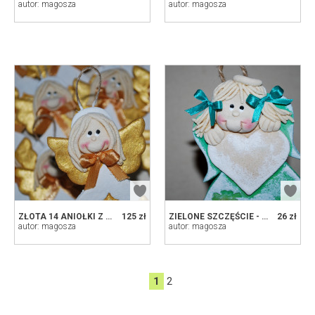
autor: magosza
autor: magosza
ZŁOTA 14 ANIOŁKI Z MASY SOLNEJ, PREZENT DLA GOŚCI
125 zł
ZIELONE SZCZĘŚCIE - ANIOŁ Z KONICZYNKĄ I DEDYKACJĄ, Z MASY SOLNEJ
26 zł
autor: magosza
autor: magosza
1
2