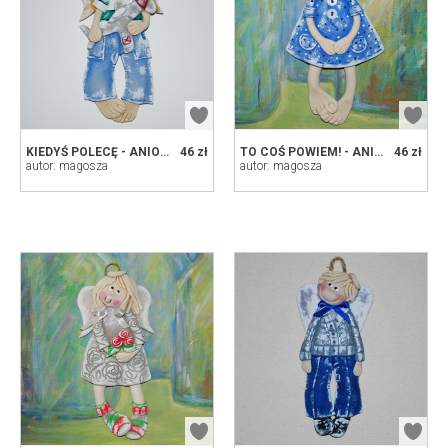
KIEDYŚ POLECĘ - ANIOŁEK Z MASY SOLNEJ, PREZENT, DEKORACJA
46 zł
TO COŚ POWIEM! - ANIOŁEK Z MASY SOLNEJ, PREZENT, DEKORACJA
46 zł
autor: magosza
autor: magosza