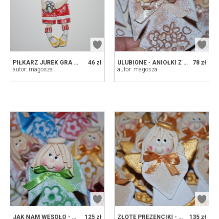
PIŁKARZ JUREK GRA W OBRONIE - ANIOŁEK Z MASY SOLNEJ, PREZENT, DEKORACJA
46 zł
ULUBIONE - ANIOŁKI Z MASY SOLNEJ, PREZENCIKI DLA GOŚCI, DEKORACJA
78 zł
autor: magosza
autor: magosza
JAK NAM WESOŁO - ANIOŁKI Z MASY SOLNEJ, PREZENCIKI DLA GOŚCI, DEKORACJA
125 zł
ZŁOTE PREZENCIKI - ANIOŁKI Z DEDYKACJĄ, PREZENT, DEKORACJA
135 zł