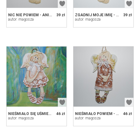
NIC NIE POWIEM - ANIOŁEK Z MASY SOLNEJ, PREZENT, DEKORACJA
39 zł
ZGADNIJ MOJE IMIĘ - ANIOŁEK Z MASY SOLNEJ, PREZENT, DEKORACJA
39 zł
autor: magosza
autor: magosza
NIEŚMIAŁO SIĘ UŚMIECHAM - ANIOŁEK Z MASY SOLNEJ, PREZENT, DEKORACJA
46 zł
NIEŚMIAŁO POWIEM - ANIOŁEK Z MASY SOLNEJ, PREZENT, DEKORACJ
46 zł
autor: magosza
autor: magosza