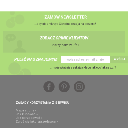
ZAMÓW NEWSLETTER
...aby nie umknęła Ci żadna okazja na prezent !
ZOBACZ OPINIE KLIENTÓW
...którzy nam zaufali
POLEĆ NAS ZNAJOMYM
WYŚLIJ
...może właśnie szukają sklepu takiego jak nasz..?
ZASADY KORZYSTANIA Z SERWISU
Mapa strony »
Jak kupować »
Jak sprzedawać »
Zgłoś się jako sprzedawca »