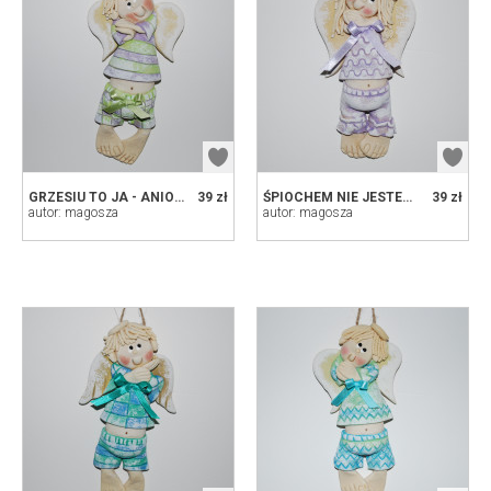
GRZESIU TO JA - ANIOŁEK Z MASY SOLNEJ, PREZENT, DEKORACJA
39 zł
ŚPIOCHEM NIE JESTEM - ANIOŁ Z MASY SOLNEJ, DEKORACJA, PREZENT
39 zł
autor: magosza
autor: magosza