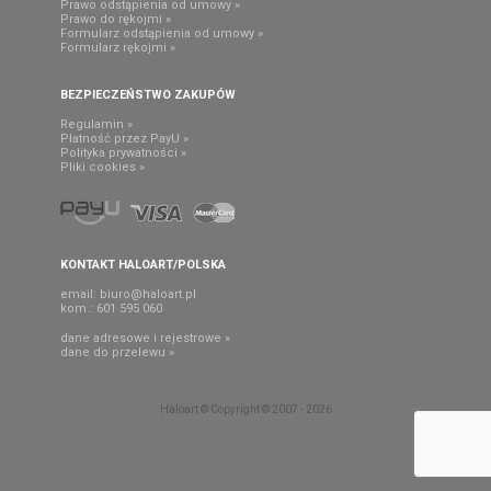
Prawo odstąpienia od umowy »
Prawo do rękojmi »
Formularz odstąpienia od umowy »
Formularz rękojmi »
BEZPIECZEŃSTWO ZAKUPÓW
Regulamin »
Płatność przez PayU »
Polityka prywatności »
Pliki cookies »
KONTAKT HALOART/POLSKA
email:
biuro@haloart.pl
kom.: 601 595 060
dane adresowe i rejestrowe »
dane do przelewu »
Haloart © Copyright © 2007 - 2026