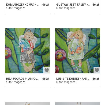
KOMU RÓŻE? KOMU? - ANIOŁEK Z MASY SOLNEJ, PREZENT, DEKORACJA
46 zł
GUSTAW JEST FAJNY - ANIOŁEK Z MASY SOLNEJ, PREZENT, DEKORACJA
46 zł
autor: magosza
autor: magosza
HEJ! POJADĘ ! - ANIOŁEK Z MASY SOLNEJ, PREZENT, DEKORACJA
46 zł
LUBIĘ TE KONIKI - ANIOŁEK Z MASY SOLNEJ, PREZENT, DEKORACJA
46 zł
autor: magosza
autor: magosza