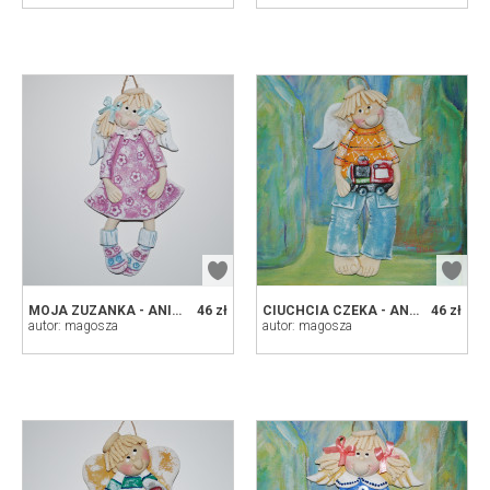
MOJA ZUZANKA - ANIOŁEK Z MASY SOLNEJ
46 zł
CIUCHCIA CZEKA - ANIOŁEK Z MASY SOLNEJ, PREZENT, DEKORACJA
46 zł
autor: magosza
autor: magosza