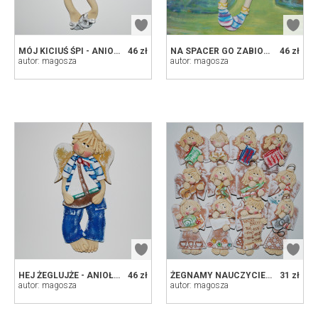
MÓJ KICIUŚ ŚPI - ANIOŁEK Z MASY SOLNEJ, PREZENT, DEKORACJA
46 zł
NA SPACER GO ZABIORĘ - ANIOŁEK Z MASY SOLNEJ, PREZENT, DEKORACJA
46 zł
autor: magosza
autor: magosza
HEJ ŻEGLUJŻE - ANIOŁEK Z MASY SOLNEJ, PREZENT, DEKORACJA
46 zł
ŻEGNAMY NAUCZYCIELI I NASZĄ SZKOŁĘ - NA ZAMÓWIENIE
31 zł
autor: magosza
autor: magosza