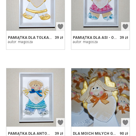
PAMIĄTKA DLA TOLKA - OBRAZEK, ANIOŁ Z MASY SOLNEJ W RAMCE
39 zł
PAMIĄTKA DLA ASI - OBRAZEK, ANIOŁ Z MASY SOLNEJ W RAMCE
39 zł
autor: magosza
autor: magosza
PAMIĄTKA DLA ANTOSIA - OBRAZEK, ANIOŁ Z MASY SOLNEJ W RAMCE
39 zł
DLA MOICH MIŁYCH GOŚCI - ANIOŁKI Z DEDYKACJĄ, PREZENT, DEKORACJA
90 zł