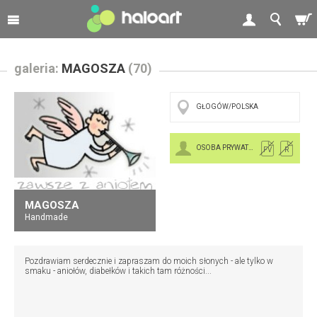
galeria:
MAGOSZA
(70)
GŁOGÓW/POLSKA
OSOBA PRYWATNA
FV
R
MAGOSZA
Handmade
Pozdrawiam serdecznie i zapraszam do moich słonych - ale tylko w
smaku - aniołów, diabełków i takich tam różności...