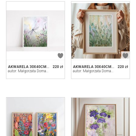
AKWARELA 30X40CM. WAŻKA
220 zł
AKWARELA 30X40CM. ŁĄKA
220 zł
autor: Małgorzata Domańska ART
autor: Małgorzata Domańska ART