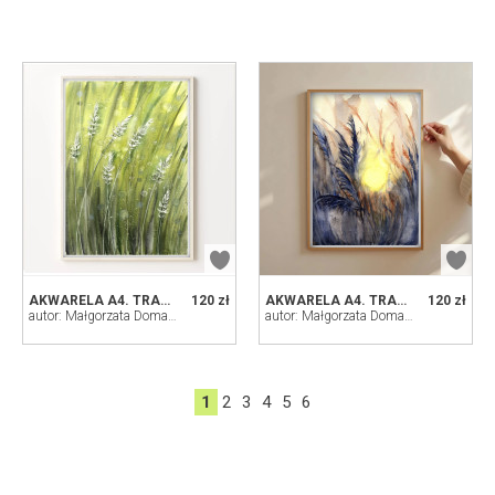
AKWARELA A4. TRAWY
120 zł
AKWARELA A4. TRAWY
120 zł
autor: Małgorzata Domańska ART
autor: Małgorzata Domańska ART
1
2
3
4
5
6