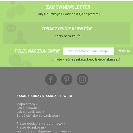
ZAMÓW NEWSLETTER
...aby nie umknęła Ci żadna okazja na prezent !
ZOBACZ OPINIE KLIENTÓW
...którzy nam zaufali
POLEĆ NAS ZNAJOMYM
WYŚLIJ
...może właśnie szukają sklepu takiego jak nasz..?
ZASADY KORZYSTANIA Z SERWISU
Mapa strony »
Jak kupować »
Jak sprzedawać »
Zgłoś się jako sprzedawca »
Prawo odstąpienia od umowy »
Prawo do rękojmi »
Formularz odstąpienia od umowy »