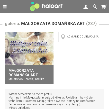
galeria:
MAŁGORZATA DOMAŃSKA ART
(237)
ŁOMIANKI DOLNE/POLSKA
MAŁGORZATA
DOMAŃSKA ART
Malarstwo, Torebki, Grafika
Witam serdecznie na moim profilu.
Mam na imię Małgorzata, rysuję od kilku lat. Uwielbiam bawić się
technikami i kolorami. Maluję także akwarele i obrazy na zamówienie.
Serdecznie zapraszam do zapoznania się z moją ofertą :)
Miłego oglądania