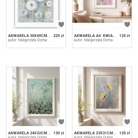
AKWARELA 30X40CM. DMUCHAWCE
220 zł
AKWARELA A4. KWIATY
120 zł
autor: Małgorzata Domańska ART
autor: Małgorzata Domańska ART
AKWARELA 24X32CM. KONICZYNA
130 zł
AKWARELA 23X31CM. MOTYLE
120 zł
autor: Małgorzata Domańska ART
autor: Małgorzata Domańska ART