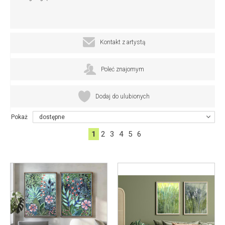
Kontakt z artystą
Poleć znajomym
Dodaj do ulubionych
Pokaż
dostępne
1
2
3
4
5
6