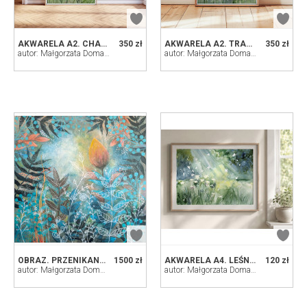
AKWARELA A2. CHABRY
350 zł
AKWARELA A2. TRAWY
350 zł
autor: Małgorzata Domańska ART
autor: Małgorzata Domańska ART
OBRAZ. PRZENIKANIA 70X70CM
1500 zł
AKWARELA A4. LEŚNA POLANA
120 zł
autor: Małgorzata Domańska ART
autor: Małgorzata Domańska ART