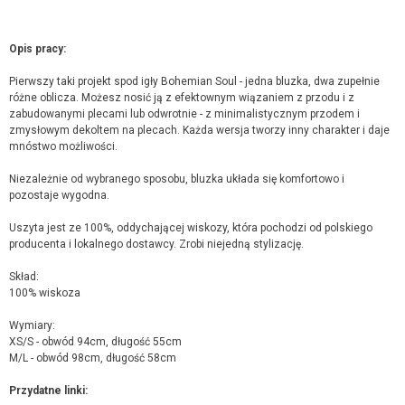
Opis pracy:
Pierwszy taki projekt spod igły Bohemian Soul - jedna bluzka, dwa zupełnie
różne oblicza. Możesz nosić ją z efektownym wiązaniem z przodu i z
zabudowanymi plecami lub odwrotnie - z minimalistycznym przodem i
zmysłowym dekoltem na plecach. Każda wersja tworzy inny charakter i daje
mnóstwo możliwości.
Niezależnie od wybranego sposobu, bluzka układa się komfortowo i
pozostaje wygodna.
Uszyta jest ze 100%, oddychającej wiskozy, która pochodzi od polskiego
producenta i lokalnego dostawcy. Zrobi niejedną stylizację.
Skład:
100% wiskoza
Wymiary:
XS/S - obwód 94cm, długość 55cm
M/L - obwód 98cm, długość 58cm
Przydatne linki: