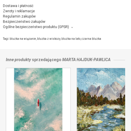
Dostawa i płatność
Zwroty i reklamacje
Regulamin zakupów
Bezpieczeństwo zakupów
Ogólne bezpieczeństwo produktu (GPSR)
Producent towaru i podmiot odpowiedzialny za produkt:
Bohemian Soul - atelier by M. Marta Hajduk-Pawlica, Barlickiego 11a/28, 40-
Tagi:
bluzka na wiązanie
,
bluzka z wiskozy
,
bluzka na lato
,
czarna bluzka
820 Katowice,
kontakt ze sprzedającym
Inne produkty
sprzedającego
MARTA HAJDUK-PAWLICA