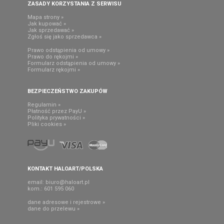
ZASADY KORZYSTANIA Z SERWISU
Mapa strony »
Jak kupować »
Jak sprzedawać »
Zgłoś się jako sprzedawca »
Prawo odstąpienia od umowy »
Prawo do rękojmi »
Formularz odstąpienia od umowy »
Formularz rękojmi »
BEZPIECZEŃSTWO ZAKUPÓW
Regulamin »
Płatność przez PayU »
Polityka prywatności »
Pliki cookies »
KONTAKT HALOART/POLSKA
email:
biuro@haloart.pl
kom.: 601 595 060
dane adresowe i rejestrowe »
dane do przelewu »