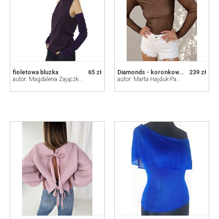
fioletowa bluzka
65 zł
Diamonds - koronkowa bluzka z miedzianymi zdobieniami
239 zł
autor: Magdalena Zajączkowska
autor: Marta Hajduk-Pawlica