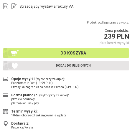
Sprzedający wystawia faktury VAT
FV
R
Produkt podlega prawu zwrotu.
Cena produktu:
239 PLN
plus koszt wysyłki
DO KOSZYKA
DODAJ DO ULUBIONYCH
Opcje wysyłki
:
(wybór przy zakupie)
Paczkomat InPost (19.99 PLN)
Przesyłka zagraniczna paczka Europa (149 PLN)
Forma płatności
:
(wybór przy zakupie)
przelew bankowy
płatność online / pay u
Termin wysyłki:
10 dni robocze od zaksięgowania wpłaty
Dostawa z:
Katowice/Polska