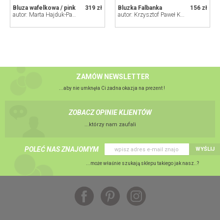
Bluza wafelkowa / pink
319 zł
Bluzka Falbanka
156 zł
autor: Marta Hajduk-Pawlica
autor: Krzysztof Paweł Kowalski
ZAMÓW NEWSLETTER
...aby nie umknęła Ci żadna okazja na prezent !
ZOBACZ OPINIE KLIENTÓW
...którzy nam zaufali
POLEĆ NAS ZNAJOMYM
WYŚLIJ
...może właśnie szukają sklepu takiego jak nasz..?