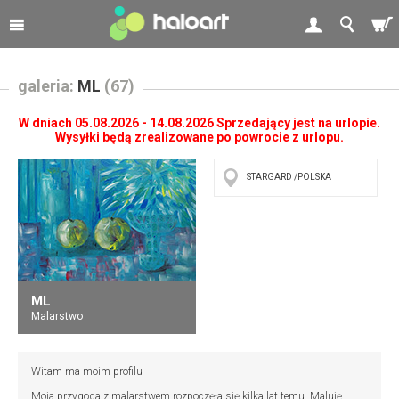
galeria:
ML
(67)
W dniach 05.08.2026 - 14.08.2026 Sprzedający jest na urlopie.
Wysyłki będą zrealizowane po powrocie z urlopu.
STARGARD /POLSKA
ML
Malarstwo
Witam ma moim profilu
Moja przygoda z malarstwem rozpoczęła się kilka lat temu. Maluję