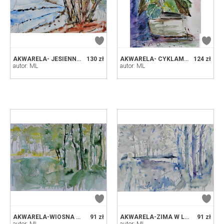
AKWARELA- JESIENNE DRZEWA
130 zł
AKWARELA- CYKLAMENY
124 zł
autor: ML
autor: ML
AKWARELA-WIOSNA W LESIE
91 zł
AKWARELA-ZIMA W LESIE
91 zł