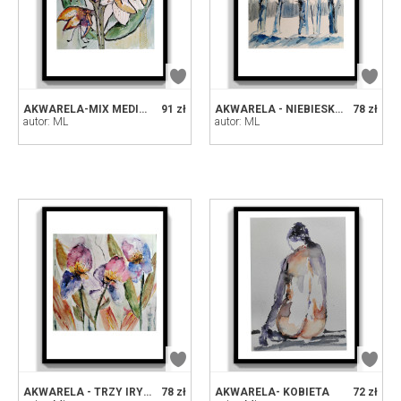
AKWARELA-MIX MEDIA - AMARYLIS
91 zł
AKWARELA - NIEBIESKIE DRZEWA
78 zł
autor: ML
autor: ML
AKWARELA - TRZY IRYSY
78 zł
AKWARELA- KOBIETA
72 zł