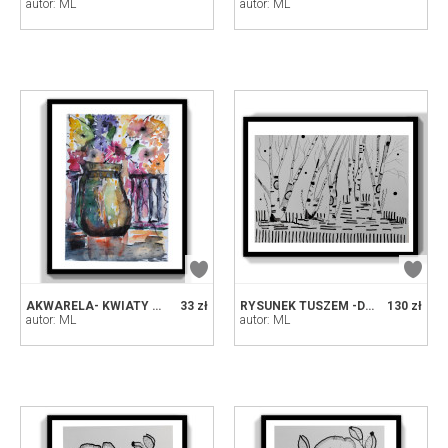
autor: ML
autor: ML
AKWARELA- KWIATY W WAZONIE
33 zł
RYSUNEK TUSZEM -DRZEWA
130 zł
autor: ML
autor: ML