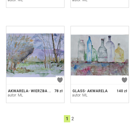
autor: ML
autor: ML
AKWARELA- WIERZBA W ROZKWICIE
78 zł
GLASS- AKWARELA
140 zł
autor: ML
autor: ML
1
2