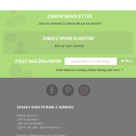
ZAMÓW NEWSLETTER
...aby nie umknęła Ci żadna okazja na prezent !
ZOBACZ OPINIE KLIENTÓW
...którzy nam zaufali
POLEĆ NAS ZNAJOMYM
WYŚLIJ
...może właśnie szukają sklepu takiego jak nasz..?
ZASADY KORZYSTANIA Z SERWISU
Mapa strony »
Jak kupować »
Jak sprzedawać »
Zgłoś się jako sprzedawca »
Prawo odstąpienia od umowy »