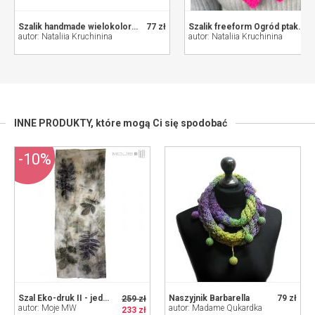
Szalik handmade wielokolorowy Róża z miętą
77 zł
Szalik freeform Ogród ptaków Edenu
autor: Nataliia Kruchinina
autor: Nataliia Kruchinina
INNE PRODUKTY,
które mogą Ci się spodobać
-10%
Szal Eko-druk II - jedwab
Naszyjnik Barbarella
79 zł
259 zł
autor: Moje MW
autor: Madame Qukardka
233 zł