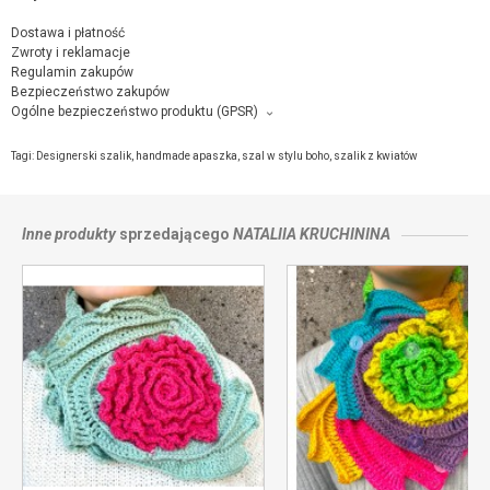
Dostawa i płatność
Zwroty i reklamacje
Regulamin zakupów
Bezpieczeństwo zakupów
Ogólne bezpieczeństwo produktu (GPSR)
Producent towaru i podmiot odpowiedzialny za produkt:
Nataliia Kruchinina, Wietrzna 33 , 53-024 Wrocław,
kontakt ze sprzedającym
Tagi:
Designerski szalik
,
handmade apaszka
,
szal w stylu boho
,
szalik z kwiatów
Inne produkty
sprzedającego
NATALIIA KRUCHININA