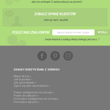
...aby nie umknęła Ci żadna okazja na prezent !
ZOBACZ OPINIE KLIENTÓW
...którzy nam zaufali
POLEĆ NAS ZNAJOMYM
WYŚLIJ
...może właśnie szukają sklepu takiego jak nasz..?
ZASADY KORZYSTANIA Z SERWISU
Mapa strony »
Jak kupować »
Jak sprzedawać »
Zgłoś się jako sprzedawca »
Prawo odstąpienia od umowy »
Prawo do rękojmi »
Formularz odstąpienia od umowy »
Formularz rękojmi »