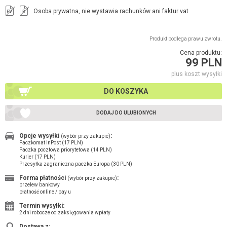
Osoba prywatna, nie wystawia rachunków ani faktur vat
FV
R
Produkt podlega prawu zwrotu.
Cena produktu:
99 PLN
plus koszt wysyłki
DO KOSZYKA
DODAJ DO ULUBIONYCH
Opcje wysyłki
:
(wybór przy zakupie)
Paczkomat InPost (17 PLN)
Paczka pocztowa priorytetowa (14 PLN)
Kurier (17 PLN)
Przesyłka zagraniczna paczka Europa (30 PLN)
Forma płatności
:
(wybór przy zakupie)
przelew bankowy
płatność online / pay u
Termin wysyłki:
2 dni robocze od zaksięgowania wpłaty
Dostawa z: