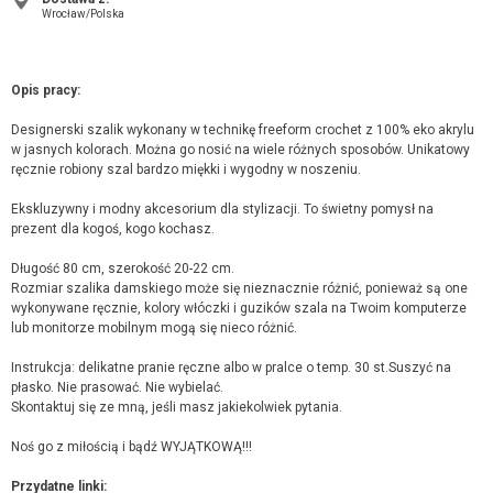
Wrocław/Polska
Opis pracy:
Designerski szalik wykonany w technikę freeform crochet z 100% eko akrylu
w jasnych kolorach. Można go nosić na wiele różnych sposobów. Unikatowy
ręcznie robiony szal bardzo miękki i wygodny w noszeniu.
Ekskluzywny i modny akcesorium dla stylizacji. To świetny pomysł na
prezent dla kogoś, kogo kochasz.
Długość 80 cm, szerokość 20-22 cm.
Rozmiar szalika damskiego może się nieznacznie różnić, ponieważ są one
wykonywane ręcznie, kolory włóczki i guzików szala na Twoim komputerze
lub monitorze mobilnym mogą się nieco różnić.
Instrukcja: delikatne pranie ręczne albo w pralce o temp. 30 st.Suszyć na
płasko. Nie prasować. Nie wybielać.
Skontaktuj się ze mną, jeśli masz jakiekolwiek pytania.
Noś go z miłością i bądź WYJĄTKOWĄ!!!
Przydatne linki: