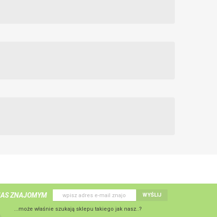
NAS ZNAJOMYM
WYŚLIJ
...może właśnie szukają sklepu takiego jak nasz..?