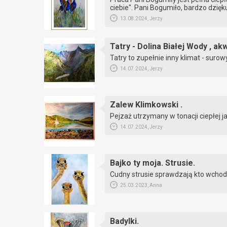
ciebie". Pani Bogumiło, bardzo dzięku
13.08.2024, Jerzy
Tatry - Dolina Białej Wody , ak
Tatry to zupełnie inny klimat - surowy
14.07.2024, Jerzy
Zalew Klimkowski .
Pejzaż utrzymany w tonacji ciepłej ja
14.07.2024, Jerzy
Bajko ty moja. Strusie.
Cudny strusie sprawdzają kto wchod
25.03.2023, Anna
Badylki.