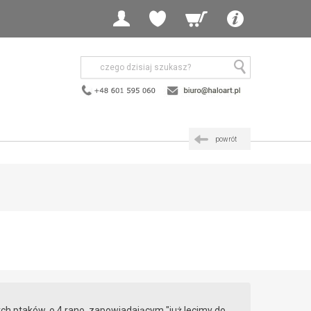
powrót
ych ptaków, o 4 rano, zapowiadającym "już lecimy do