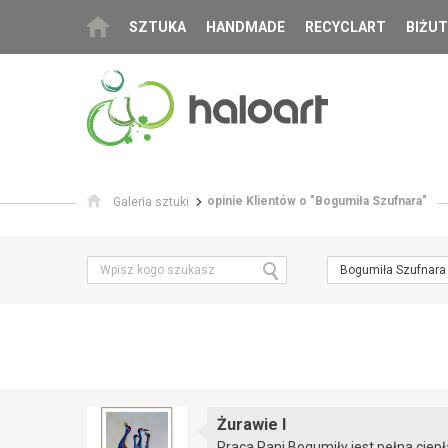
SZTUKA
HANDMADE
RECYCLART
BIŻUT
opinie Klientów o "Bogumiła Szufnara"
Galeria sztuki
Bogumiła Szufnara
Żurawie I
Praca Pani Bogumiły jest pełna ciepł