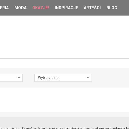
ERIA
MODA
OKAZJE!
INSPIRACJE
ARTYŚCI
BLOG
Wybierz dział
a i ekspresji. Dzień, w którym ją otrzymałem rozpoczął się wrzaskiem t