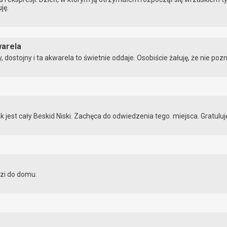
ję.
warela
, dostojny i ta akwarela to świetnie oddaje. Osobiście żałuję, że nie poz
k jest cały Beskid Niski. Zachęca do odwiedzenia tego. miejsca. Gratuluj
zi do domu.