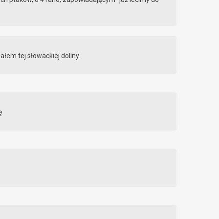
nałem tej słowackiej doliny.
ę