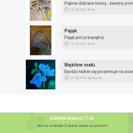
Pięknie dobrane kolory , świetny po
15.03.2023, Anna
Pająk.
Pająk jest przepiękny .
15.03.2023, Anna
Błękitne maki.
Bardzo ładnie się prezentuje na ścia
01.08.2018, agnieszka
ZAMÓW NEWSLETTER
...aby nie umknęła Ci żadna okazja na prezent !