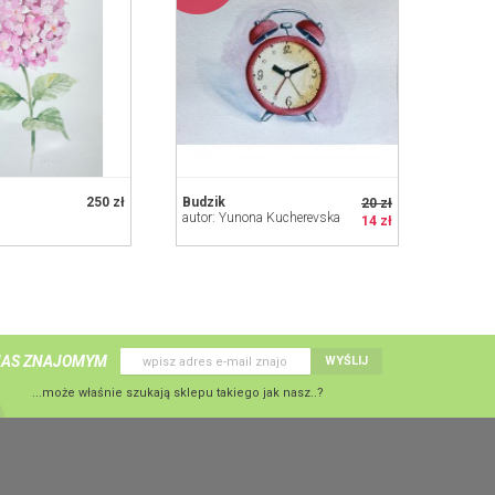
250 zł
Budzik
20 zł
autor: Yunona Kucherevska
14 zł
NAS ZNAJOMYM
WYŚLIJ
...może właśnie szukają sklepu takiego jak nasz..?