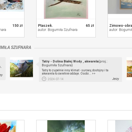
150 zł
Ptaszek.
65 zł
Zimowo-obra
nara
autor: Bogumiła Szufnara
autor: Bogumi
MIŁA SZUFNARA
Tatry - Dolina Białej Wody , akwarela
(proj.:
Bogumiła Szufnara)
,
Tatry to zupełnie inny klimat - surowy, dostojny i ta
akwarela to świetnie oddaje. Osobi... >>
zy
Jerzy
2024-07-14