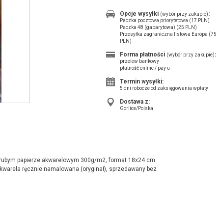
Opcje wysyłki
:
(wybór przy zakupie)
Paczka pocztowa priorytetowa (17 PLN)
Paczka 48 (gabarytowa) (25 PLN)
Przesyłka zagraniczna listowa Europa (75
PLN)
Forma płatności
:
(wybór przy zakupie)
przelew bankowy
płatność online / pay u
Termin wysyłki:
5 dni robocze od zaksięgowania wpłaty
Dostawa z:
Gorlice/Polska
grubym papierze akwarelowym 300g/m2, format 18x24 cm.
warela ręcznie namalowana (oryginał), sprzedawany bez