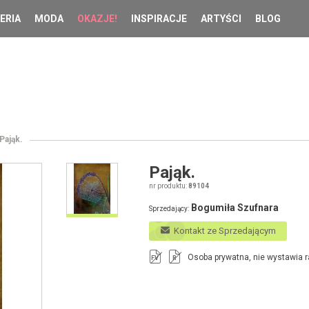
ERIA
MODA
OKAZJE!
INSPIRACJE
ARTYŚCI
BLOG
Pająk.
Pająk.
nr produktu:
89104
Bogumiła Szufnara
Sprzedający:
Kontakt ze Sprzedającym
Osoba prywatna, nie wystawia r
FV
R