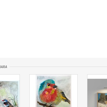
rzedającym
NARA