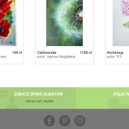
100 zł
Zielonooka
1100 zł
Hortensja
nara
autor: Joanna Magdalena
autor: PLY
ZOBACZ OPINIE KLIENTÓW
POLEĆ 
...którzy nam zaufali