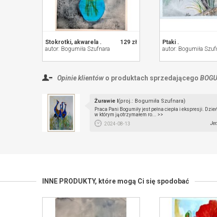
Stokrotki, akwarela .
129 zł
Ptaki .
autor: Bogumiła Szufnara
autor: Bogumiła Szuf
Opinie klientów
o produktach sprzedającego
BOGU
Żurawie I
(proj.: Bogumiła Szufnara)
Praca Pani Bogumiły jest pełna ciepła i ekspresji. Dzień
w którym ją otrzymałem ro... >>
Jer
2024-08-13
INNE PRODUKTY,
które mogą Ci się spodobać