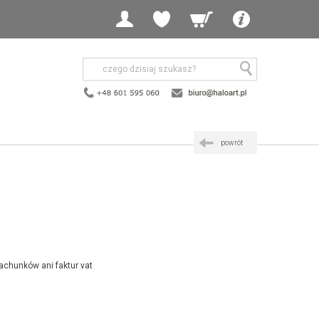
powrót
achunków ani faktur vat