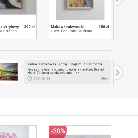
z akrylowy
390 zł
Makówki-akwarela
156 zł
Kwiaty
ła Szufnara
autor: Bogumiła Szufnara
autor: 
Zalew Klimkowski .
(proj.: Bogumiła Szufnara)
Pejzaż utrzymany w tonacji ciepłej jak jest cały Beskid
Niski. Zachęca do odwiedzenia ... >>
Jerzy
2024-07-14
-30%