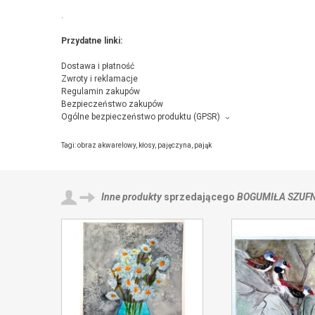
.
Przydatne linki:
Dostawa i płatność
Zwroty i reklamacje
Regulamin zakupów
Bezpieczeństwo zakupów
Ogólne bezpieczeństwo produktu (GPSR)
Producent towaru i podmiot odpowiedzialny za produkt:
Bogumiła Szufnara, Norwida 4/43, 38-300 Gorlice,
kontakt ze sp
Tagi:
obraz akwarelowy
,
kłosy
,
pajęczyna
,
pająk
Inne produkty
sprzedającego
BOGUMIŁA SZUF