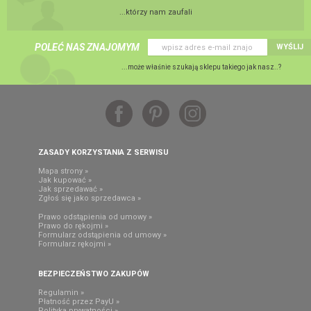
...którzy nam zaufali
POLEĆ NAS ZNAJOMYM
WYŚLIJ
...może właśnie szukają sklepu takiego jak nasz..?
ZASADY KORZYSTANIA Z SERWISU
Mapa strony »
Jak kupować »
Jak sprzedawać »
Zgłoś się jako sprzedawca »
Prawo odstąpienia od umowy »
Prawo do rękojmi »
Formularz odstąpienia od umowy »
Formularz rękojmi »
BEZPIECZEŃSTWO ZAKUPÓW
Regulamin »
Płatność przez PayU »
Polityka prywatności »