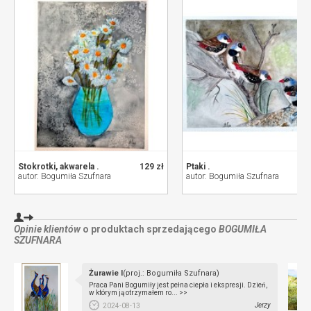
Stokrotki, akwarela .
129 zł
Ptaki .
autor: Bogumiła Szufnara
autor: Bogumiła Szufnara
Opinie klientów
o produktach sprzedającego
BOGUMIŁA
SZUFNARA
Żurawie I
(proj.: Bogumiła Szufnara)
Praca Pani Bogumiły jest pełna ciepła i ekspresji. Dzień,
w którym ją otrzymałem ro... >>
Jerzy
2024-08-13