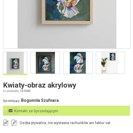
Kwiaty-obraz akrylowy
nr produktu:
131505
Bogumiła Szufnara
Sprzedający:
Kontakt ze Sprzedającym
Osoba prywatna, nie wystawia rachunków ani faktur vat
FV
R