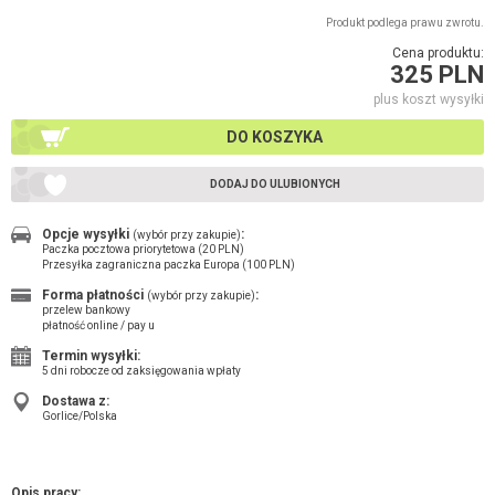
Produkt podlega prawu zwrotu.
Cena produktu:
325 PLN
plus koszt wysyłki
DO KOSZYKA
DODAJ DO ULUBIONYCH
Opcje wysyłki
:
(wybór przy zakupie)
Paczka pocztowa priorytetowa (20 PLN)
Przesyłka zagraniczna paczka Europa (100 PLN)
Forma płatności
:
(wybór przy zakupie)
przelew bankowy
płatność online / pay u
Termin wysyłki:
5 dni robocze od zaksięgowania wpłaty
Dostawa z:
Gorlice/Polska
Opis pracy: