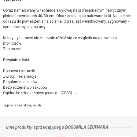
Obraz namalowany w technice akrylowej na profesjonalnym, fabrycznym
płótnie o wymiarach 40/30 cm. Obraz posiada pomalowane boki. Nadaje się
od razu do powieszenia na ścianie. Obraz jest werniksowany, sygnowany -
sprzedawany bez oprawy.
Kolorystyka może nieznacznie różnić się ze względu na ustawienia
monitorów.
Zapraszam.
Przydatne linki:
Dostawa i płatność
Zwroty i reklamacje
Regulamin zakupów
Bezpieczeństwo zakupów
Ogólne bezpieczeństwo produktu (GPSR)
Producent towaru i podmiot odpowiedzialny za produkt:
Bogumiła Szufnara, Norwida 4/43, 38-300 Gorlice,
kontakt ze sprzedającym
Tagi:
obraz akrylowy
,
kwiaty
Inne produkty
sprzedającego
BOGUMIŁA SZUFNARA