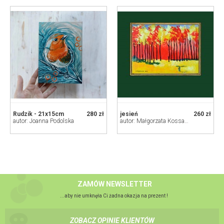
Rudzik - 21x15cm
280 zł
jesień
260 zł
autor: Joanna Podolska
autor: Małgorzata Kossakowska
ZAMÓW NEWSLETTER
...aby nie umknęła Ci żadna okazja na prezent !
ZOBACZ OPINIE KLIENTÓW