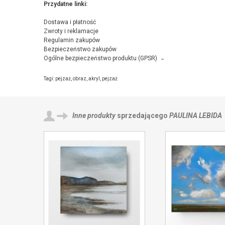
Przydatne linki:
Dostawa i płatność
Zwroty i reklamacje
Regulamin zakupów
Bezpieczeństwo zakupów
Ogólne bezpieczeństwo produktu (GPSR)
Producent towaru i podmiot odpowiedzialny za produkt:
Niebieska pracownia, Norwida 4/43, 38-300 Gorlice,
kontakt ze s
Tagi:
pejzaż
,
obraz
,
akryl
,
pejzaż
Inne produkty
sprzedającego
PAULINA LEBIDA