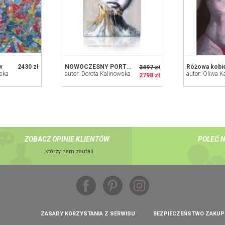
w
2430 zł
NOWOCZESNY PORTRET - 80x125 cm KASZMIROWO ZŁOTY
Różowa kobi
3497 zł
lska
autor: Dorota Kalinowska
autor: Oliwa 
2798 zł
ZOBACZ OPINIE KLIENTÓW
POLEĆ 
...którzy nam zaufali
ZASADY KORZYSTANIA Z SERWISU
BEZPIECZEŃSTWO ZAKU