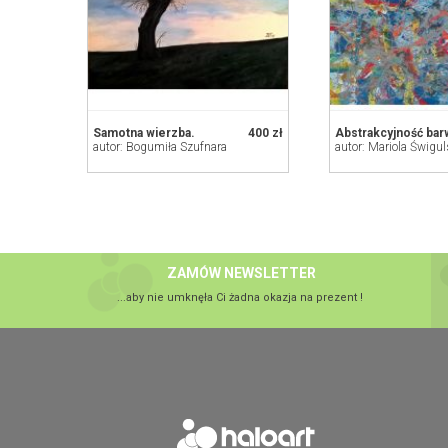
Samotna wierzba.
400 zł
Abstrakcyjność bar
autor: Bogumiła Szufnara
autor: Mariola Świgu
ZAMÓW NEWSLETTER
...aby nie umknęła Ci żadna okazja na prezent !