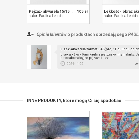
Pejzaż- akwarela 15/15 cm
105 zł
autor: Paulina Lebida
autor: Paulina Lebida
Opinie klientów
o produktach sprzedającego
PAUL
Lisek-akwarela formatu A5
(proj.: Paulina Lebid
Lisek jak żywy. Pani Paulina jest znakomitą malarką. Je
prace abstrakcyjne, pejzaże i... >>
Jer
2024-11-29
INNE PRODUKTY,
które mogą Ci się spodobać