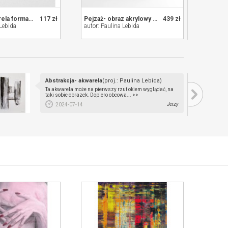
Pejzaż- akwarela formatu 20/20 cm
117 zł
Pejzaż- obraz akrylowy 60/50 cm
439 zł
 Lebida
autor: Paulina Lebida
autor: 
Abstrakcja- akwarela
(proj.: Paulina Lebida)
Ta akwarela może na pierwszy rzut okiem wyglądać, na
taki sobie obrazek. Dopiero obcowa... >>
Jerzy
2024-07-14