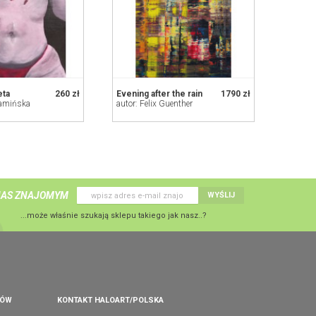
eta
260 zł
Evening after the rain
1790 zł
Kamińska
autor: Felix Guenther
NAS ZNAJOMYM
WYŚLIJ
...może właśnie szukają sklepu takiego jak nasz..?
PÓW
KONTAKT HALOART/POLSKA