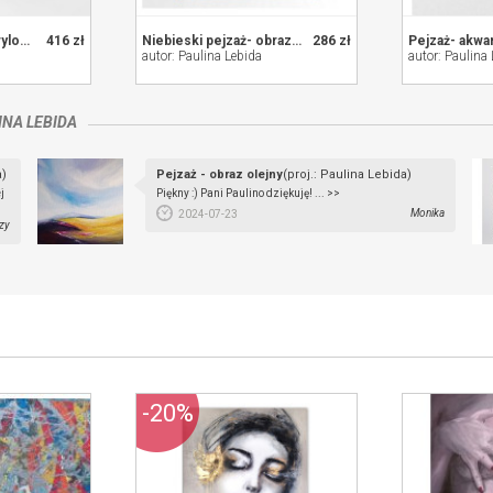
Lekkość - obraz akrylowy 40/50 cm
416 zł
Niebieski pejzaż- obraz akrylowy 40/30 cm
286 zł
autor: Paulina Lebida
autor: Paulina
INA LEBIDA
a)
Pejzaż - obraz olejny
(proj.: Paulina Lebida)
j
Piękny :) Pani Paulino dziękuję! ... >>
Monika
2024-07-23
zy
-20%