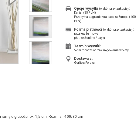
Opcje wysyłki
:
(wybór przy zakupie)
Kurier (35 PLN)
Przesyłka zagraniczna paczka Europa (100
PLN)
Forma płatności
:
(wybór przy zakupie)
przelew bankowy
płatność online / pay u
Termin wysyłki:
5 dni robocze od zaksięgowania wpłaty
Dostawa z:
Gorlice/Polska
a ramę o grubości ok. 1,5 cm. Rozmiar -100/80 cm