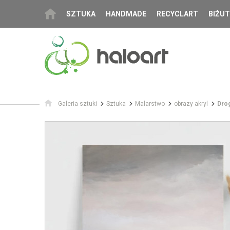
SZTUKA
HANDMADE
RECYCLART
BIŻUT
Galeria sztuki
Sztuka
Malarstwo
obrazy akryl
Drog