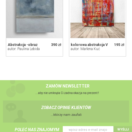
Abstrakcja -obraz
390 zł
kolorowa abstrakcja V
195 zł
autor: Paulina Lebida
autor: Marlena Kuć
ZAMÓW NEWSLETTER
...aby nie umknęła Ci żadna okazja na prezent !
ZOBACZ OPINIE KLIENTÓW
...którzy nam zaufali
POLEĆ NAS ZNAJOMYM
WYŚLIJ