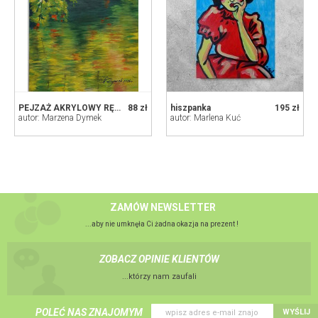
PEJZAŻ AKRYLOWY RĘCZNIE MALOWANY NA PŁÓTNIE REFLEKSY SCHYŁKU LATA - 30x24cm
88 zł
hiszpanka
195 zł
autor: Marzena Dymek
autor: Marlena Kuć
ZAMÓW NEWSLETTER
...aby nie umknęła Ci żadna okazja na prezent !
ZOBACZ OPINIE KLIENTÓW
...którzy nam zaufali
POLEĆ NAS ZNAJOMYM
WYŚLIJ