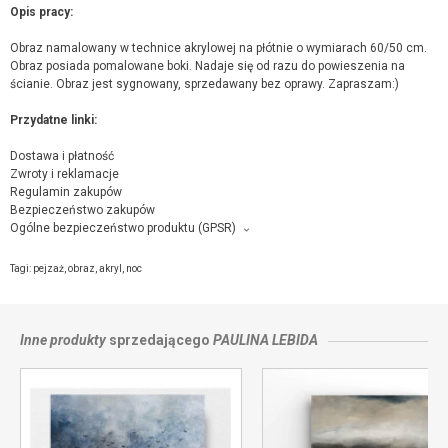
Opis pracy:
Obraz namalowany w technice akrylowej na płótnie o wymiarach 60/50 cm.
Obraz posiada pomalowane boki. Nadaje się od razu do powieszenia na
ścianie. Obraz jest sygnowany, sprzedawany bez oprawy. Zapraszam:)
Przydatne linki:
Dostawa i płatność
Zwroty i reklamacje
Regulamin zakupów
Bezpieczeństwo zakupów
Ogólne bezpieczeństwo produktu (GPSR)
Producent towaru i podmiot odpowiedzialny za produkt:
Niebieska pracownia, Norwida 4/43, 38-300 Gorlice,
kontakt ze sprzedającym
Tagi:
pejzaż
,
obraz
,
akryl
,
noc
Inne produkty
sprzedającego
PAULINA LEBIDA