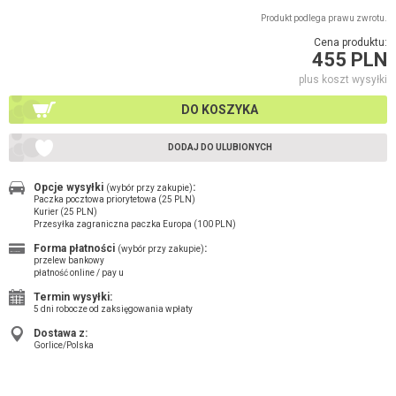
Produkt podlega prawu zwrotu.
Cena produktu:
455 PLN
plus koszt wysyłki
DO KOSZYKA
DODAJ DO ULUBIONYCH
Opcje wysyłki
:
(wybór przy zakupie)
Paczka pocztowa priorytetowa (25 PLN)
Kurier (25 PLN)
Przesyłka zagraniczna paczka Europa (100 PLN)
Forma płatności
:
(wybór przy zakupie)
przelew bankowy
płatność online / pay u
Termin wysyłki:
5 dni robocze od zaksięgowania wpłaty
Dostawa z:
Gorlice/Polska