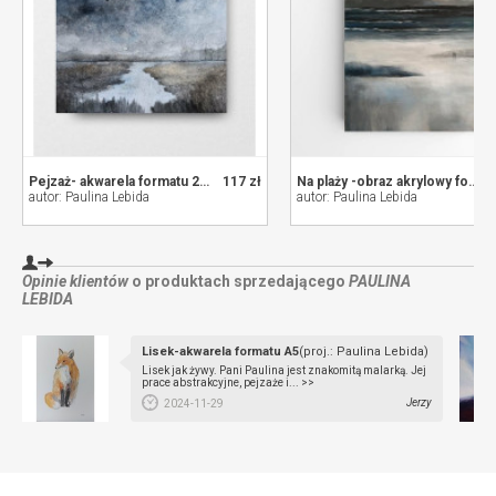
Pejzaż- akwarela formatu 20/20 cm
117 zł
Na plaży -obraz akrylowy formatu 60/50 cm
autor: Paulina Lebida
autor: Paulina Lebida
Opinie klientów
o produktach sprzedającego
PAULINA
LEBIDA
Lisek-akwarela formatu A5
(proj.: Paulina Lebida)
Lisek jak żywy. Pani Paulina jest znakomitą malarką. Jej
prace abstrakcyjne, pejzaże i... >>
Jerzy
2024-11-29