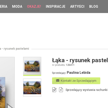
ERIA
MODA
OKAZJE!
INSPIRACJE
ARTYŚCI
BLOG
a - rysunek pastelami
Łąka - rysunek paste
nr produktu:
126411
Paulina Lebida
Sprzedający:
Kontakt ze Sprzedającym
Sprzedający wystawia rachunki
FV
R