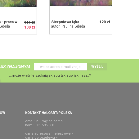
fioletowa łąka - praca wykonana pastel
Sierpniowa łąka
120 zł
111 zł
 Lebida
autor: Paulina Lebida
100 zł
NAS ZNAJOMYM
WYŚLIJ
...może właśnie szukają sklepu takiego jak nasz..?
PÓW
KONTAKT HALOART/POLSKA
email:
biuro@haloart.pl
kom.: 601 595 060
dane adresowe i rejestrowe »
dane do przelewu »