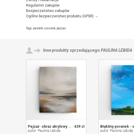
Zwroty i reklamacje
Regulamin zakupów
Bezpieczeństwo zakupów
Ogólne bezpieczeństwo produktu (GPSR)
Producent towaru i podmiot odpowiedzialny za produkt:
Niebieska pracownia, Norwida 4/43, 38-300 Gorlice,
kontakt ze s
Tagi:
pastele
,
rysunek
,
pejzaż
Inne produkty
sprzedającego
PAULINA LEBIDA
Pejzaż- obraz akrylowy 60/50 cm
439 zł
autor: Paulina Lebida
autor: Paulina Lebida