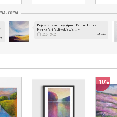
INA LEBIDA
a)
Pejzaż - obraz olejny
(proj.: Paulina Lebida)
j
Piękny :) Pani Paulino dziękuję! ... >>
Monika
2024-07-23
zy
-10%