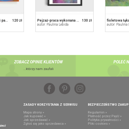
Pejzaż - rysunek A4 pastelami
120 zł
Pejzaż-praca wykonana pastelami
130 zł
autor: Paulina Lebida
autor: Paulina
ZOBACZ OPINIE KLIENTÓW
POLEĆ 
...którzy nam zaufali
ZASADY KORZYSTANIA Z SERWISU
BEZPIECZEŃSTWO ZAKU
Mapa strony »
Regulamin »
Jak kupować »
Płatność przez PayU »
Jak sprzedawać »
Polityka prywatności »
,
Zgłoś się jako sprzedawca »
Pliki cookies »
ieci