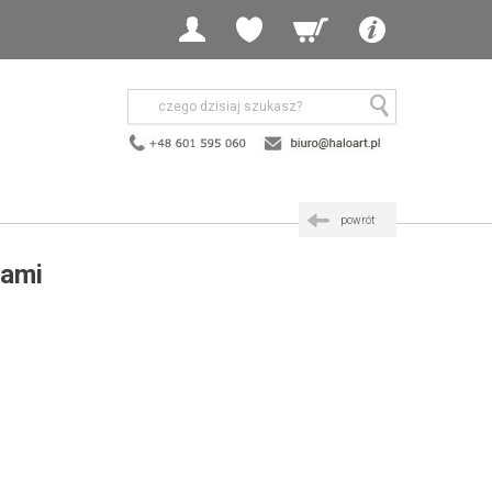
powrót
lami