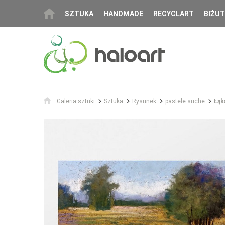
SZTUKA
HANDMADE
RECYCLART
BIŻUT
Galeria sztuki
Sztuka
Rysunek
pastele suche
Łąk