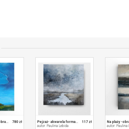
przedającym
Błękitny poranek - obraz akrylowy 80/60 cm
780 zł
Pejzaż- akwarela formatu 20/20 cm
117 zł
autor: Paulina Lebida
autor: Paulina