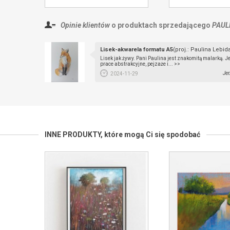
Opinie klientów
o produktach sprzedającego
PAUL
Lisek-akwarela formatu A5
(proj.: Paulina Lebid
Lisek jak żywy. Pani Paulina jest znakomitą malarką. Je
prace abstrakcyjne, pejzaże i... >>
Jer
2024-11-29
INNE PRODUKTY,
które mogą Ci się spodobać