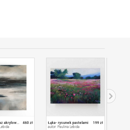
Na plaży -obraz akrylowy formatu 60/50 cm
460 zł
Łąka- rysunek pastelami
199 zł
 Lebida
autor: Paulina Lebida
autor: 