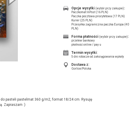
Opcje wysyłki
:
(wybór przy zakupie)
Paczkomat InPost (16 PLN)
Paczka pocztowa priorytetowa (17 PLN)
Kurier (25 PLN)
Przesyłka zagraniczna paczka Europa (40
PLN)
Forma płatności
:
(wybór przy zakupie)
przelew bankowy
płatność online / pay u
Termin wysyłki:
5 dni robocze od zaksięgowania wpłaty
Dostawa z:
Gorlice/Polska
o pasteli pastelmat 360 g/m2, format 18/24 cm. Rysuję
ą. Zapraszam :)