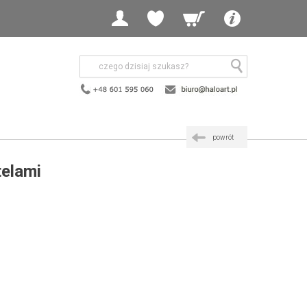
powrót
telami