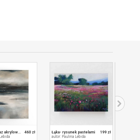
Na plaży -obraz akrylowy formatu 60/50 cm
460 zł
Łąka- rysunek pastelami
199 zł
 Lebida
autor: Paulina Lebida
autor: 