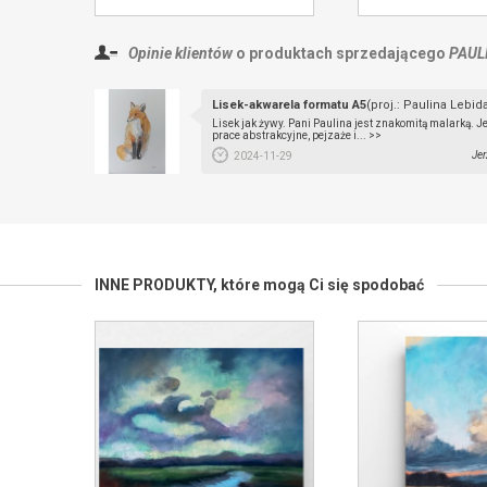
Opinie klientów
o produktach sprzedającego
PAUL
Lisek-akwarela formatu A5
(proj.: Paulina Lebid
Lisek jak żywy. Pani Paulina jest znakomitą malarką. Je
prace abstrakcyjne, pejzaże i... >>
Jer
2024-11-29
INNE PRODUKTY,
które mogą Ci się spodobać