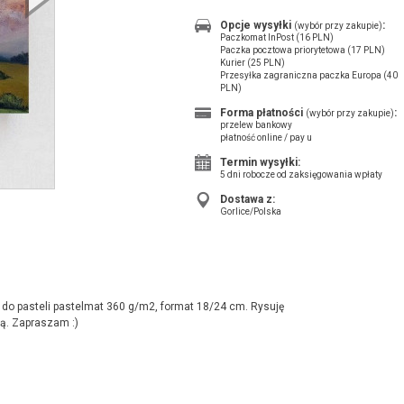
Opcje wysyłki
:
(wybór przy zakupie)
Paczkomat InPost (16 PLN)
Paczka pocztowa priorytetowa (17 PLN)
Kurier (25 PLN)
Przesyłka zagraniczna paczka Europa (40
PLN)
Forma płatności
:
(wybór przy zakupie)
przelew bankowy
płatność online / pay u
Termin wysyłki:
5 dni robocze od zaksięgowania wpłaty
Dostawa z:
Gorlice/Polska
o pasteli pastelmat 360 g/m2, format 18/24 cm. Rysuję
ą. Zapraszam :)