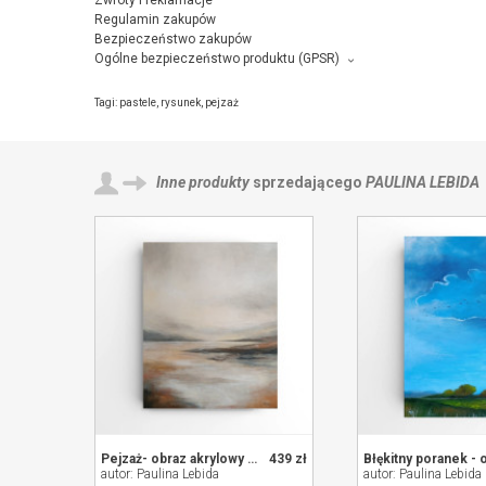
Zwroty i reklamacje
Regulamin zakupów
Bezpieczeństwo zakupów
Ogólne bezpieczeństwo produktu (GPSR)
Producent towaru i podmiot odpowiedzialny za produkt:
Niebieska pracownia, Norwida 4/43, 38-300 Gorlice,
kontakt ze s
Tagi:
pastele
,
rysunek
,
pejzaż
Inne produkty
sprzedającego
PAULINA LEBIDA
Pejzaż- obraz akrylowy 60/50 cm
439 zł
autor: Paulina Lebida
autor: Paulina Lebida