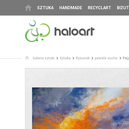
SZTUKA
HANDMADE
RECYCLART
BIŻUT
Galeria sztuki
Sztuka
Rysunek
pastele suche
Pej