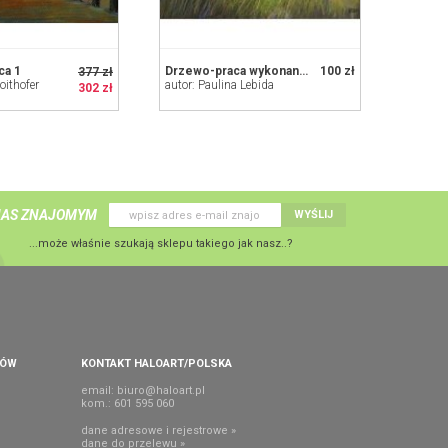
ca 1
Drzewo-praca wykonana pastelami
100 zł
377 zł
oithofer
autor: Paulina Lebida
302 zł
NAS ZNAJOMYM
WYŚLIJ
...może właśnie szukają sklepu takiego jak nasz..?
PÓW
KONTAKT HALOART/POLSKA
email:
biuro@haloart.pl
kom.: 601 595 060
dane adresowe i rejestrowe »
dane do przelewu »