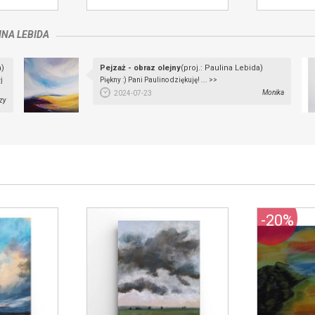
INA LEBIDA
a)
Pejzaż - obraz olejny
(proj.: Paulina Lebida)
j
Piękny :) Pani Paulino dziękuję! ... >>
Monika
2024-07-23
zy
-20%