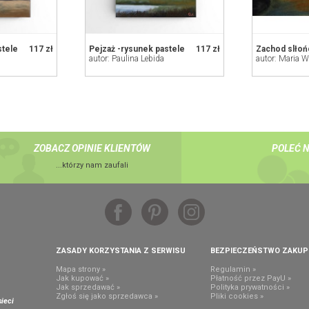
stele
117 zł
Pejzaż -rysunek pastele
117 zł
Zachod slłoń
autor: Paulina Lebida
autor: Maria W
ZOBACZ OPINIE KLIENTÓW
POLEĆ 
...którzy nam zaufali
ZASADY KORZYSTANIA Z SERWISU
BEZPIECZEŃSTWO ZAKU
Mapa strony »
Regulamin »
Jak kupować »
Płatność przez PayU »
Jak sprzedawać »
Polityka prywatności »
,
Zgłoś się jako sprzedawca »
Pliki cookies »
ieci