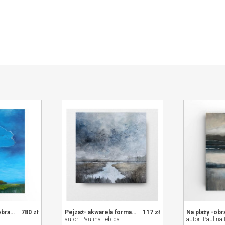
przedającym
Błękitny poranek - obraz akrylowy 80/60 cm
780 zł
Pejzaż- akwarela formatu 20/20 cm
117 zł
autor: Paulina Lebida
autor: Paulina