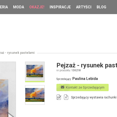
ERIA
MODA
OKAZJE!
INSPIRACJE
ARTYŚCI
BLOG
zaż - rysunek pastelami
Pejzaż - rysunek pas
nr produktu:
130218
Paulina Lebida
Sprzedający:
Kontakt ze Sprzedającym
Sprzedający wystawia rachunki
FV
R