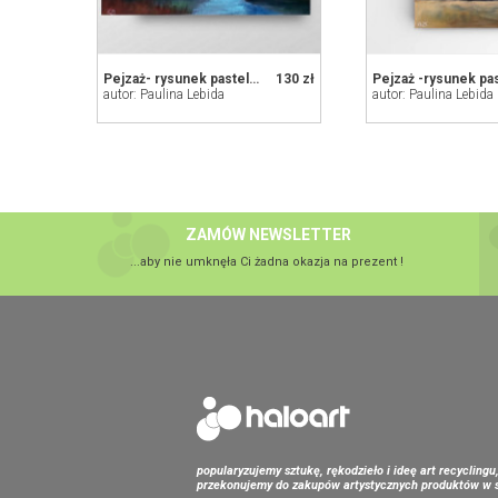
Pejzaż- rysunek pastelami
130 zł
Pejzaż -rysunek pa
autor: Paulina Lebida
autor: Paulina Lebida
ZAMÓW NEWSLETTER
...aby nie umknęła Ci żadna okazja na prezent !
popularyzujemy sztukę, rękodzieło i ideę art recyclingu
przekonujemy do zakupów artystycznych produktów w s